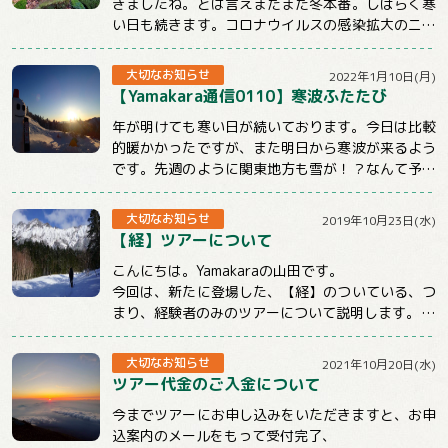
きましたね。とは言えまだまだ冬本番。しばらく寒
い日も続きます。コロナウイルスの感染拡大のニュ
ースも気になる状況ですが、体調管理と感染対策...
大切なお知らせ
2022年1月10日(月)
【Yamakara通信0110】寒波ふたたび
年が明けても寒い日が続いております。今日は比較
的暖かかったですが、また明日から寒波が来るよう
です。先週のように関東地方も雪が！？なんて予報
もチラホラでています。山に行くときもそうでな...
大切なお知らせ
2019年10月23日(水)
【経】ツアーについて
こんにちは。Yamakaraの山田です。
今回は、新たに登場した、【経】のついている、つ
まり、経験者のみのツアーについて説明します。
まず、この【経】のついているツアーは雪山のみ...
大切なお知らせ
2021年10月20日(水)
ツアー代金のご入金について
今までツアーにお申し込みをいただきますと、お申
込案内のメールをもって受付完了、