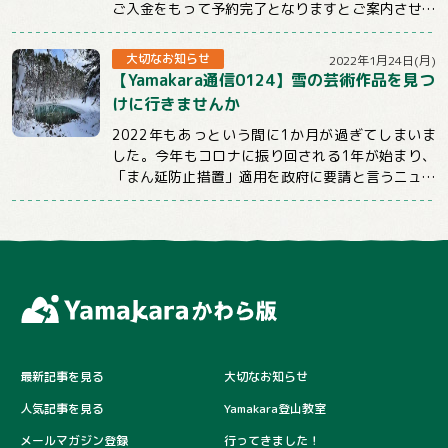
ご入金をもって予約完了となりますとご案内させて
いただいておりました。
しかしお申込後、そのままご連...
大切なお知らせ
2022年1月24日(月)
【Yamakara通信0124】雪の芸術作品を見つ
けに行きませんか
2022年もあっという間に1か月が過ぎてしまいま
した。今年もコロナに振り回される1年が始まり、
「まん延防止措置」適用を政府に要請と言うニュー
スばかり目にする日々が続いていますが、コロ...
最新記事を見る
大切なお知らせ
人気記事を見る
Yamakara登山教室
メールマガジン登録
行ってきました！