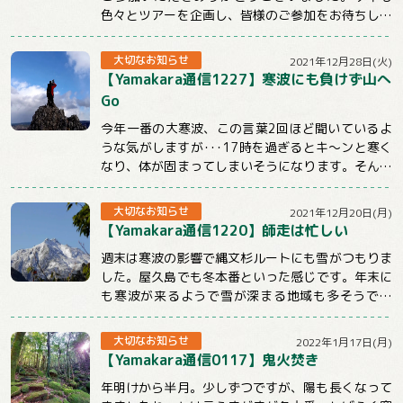
色々とツアーを企画し、皆様のご参加をお待ちして
おります。引き続きYamakaraを...
大切なお知らせ
2021年12月28日(火)
【Yamakara通信1227】寒波にも負けず山へ
Go
今年一番の大寒波、この言葉2回ほど聞いているよ
うな気がしますが･･･17時を過ぎるとキ～ンと寒く
なり、体が固まってしまいそうになります。そんな
時こそ体を動かしてぽかぽかにしないとだめ...
大切なお知らせ
2021年12月20日(月)
【Yamakara通信1220】師走は忙しい
週末は寒波の影響で縄文杉ルートにも雪がつもりま
した。屋久島でも冬本番といった感じです。年末に
も寒波が来るようで雪が深まる地域も多そうです
ね。今週のメルマガはnewツアーや屋久島ツアー...
大切なお知らせ
2022年1月17日(月)
【Yamakara通信0117】鬼火焚き
年明けから半月。少しずつですが、陽も長くなって