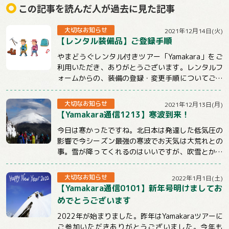
この記事を読んだ人が過去に見た記事
大切なお知らせ
2021年12月14日(火)
【レンタル装備品】ご登録手順
やまどうぐレンタル付きツアー「Yamakara」をご
利用いただき、ありがとうございます。レンタルフ
ォームからの、装備の登録・変更手順についてご説
明させていただきます。【注意事項】★ツ...
大切なお知らせ
2021年12月13日(月)
【Yamakara通信1213】寒波到来！
今日は寒かったですね。北日本は発達した低気圧の
影響で今シーズン最強の寒波でお天気は大荒れとの
事。雪が降ってくれるのはいいですが、吹雪とかは
ちょっと。。。明日からも冷えるようですので山...
大切なお知らせ
2022年1月1日(土)
【Yamakara通信0101】新年号明けましてお
めでとうございます
2022年が始まりました。昨年はYamakaraツアーに
ご参加いただきありがとうございました。今年も