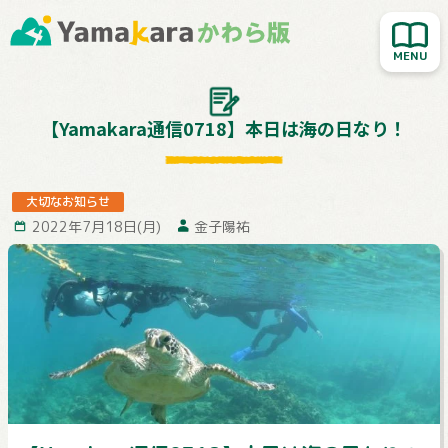
新着記事を読む
人気記事を読む
大切なお知らせ
【Yamakara通信0718】本日は海の日なり！
Yamakara登山教室
行ってきました！
大切なお知らせ
2022年7月18日(月)
金子陽祐
お客様レポート
Yamakaraサイト
お問い合わせ