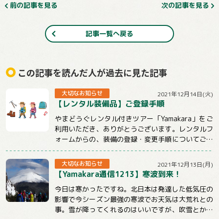
前の記事を見る
次の記事を見る
記事一覧へ戻る
この記事を読んだ人が過去に見た記事
大切なお知らせ
2021年12月14日(火)
【レンタル装備品】ご登録手順
やまどうぐレンタル付きツアー「Yamakara」をご
利用いただき、ありがとうございます。レンタルフ
ォームからの、装備の登録・変更手順についてご説
明させていただきます。【注意事項】★ツ...
大切なお知らせ
2021年12月13日(月)
【Yamakara通信1213】寒波到来！
今日は寒かったですね。北日本は発達した低気圧の
影響で今シーズン最強の寒波でお天気は大荒れとの
事。雪が降ってくれるのはいいですが、吹雪とかは