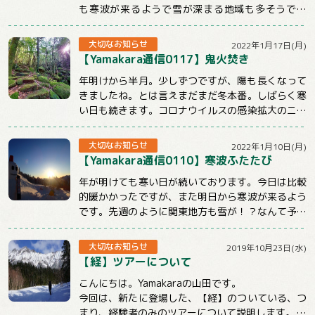
も寒波が来るようで雪が深まる地域も多そうです
ね。今週のメルマガはnewツアーや屋久島ツアー...
大切なお知らせ
2022年1月17日(月)
【Yamakara通信0117】鬼火焚き
年明けから半月。少しずつですが、陽も長くなって
きましたね。とは言えまだまだ冬本番。しばらく寒
い日も続きます。コロナウイルスの感染拡大のニュ
ースも気になる状況ですが、体調管理と感染対策...
大切なお知らせ
2022年1月10日(月)
【Yamakara通信0110】寒波ふたたび
年が明けても寒い日が続いております。今日は比較
的暖かかったですが、また明日から寒波が来るよう
です。先週のように関東地方も雪が！？なんて予報
もチラホラでています。山に行くときもそうでな...
大切なお知らせ
2019年10月23日(水)
【経】ツアーについて
こんにちは。Yamakaraの山田です。
今回は、新たに登場した、【経】のついている、つ
まり、経験者のみのツアーについて説明します。