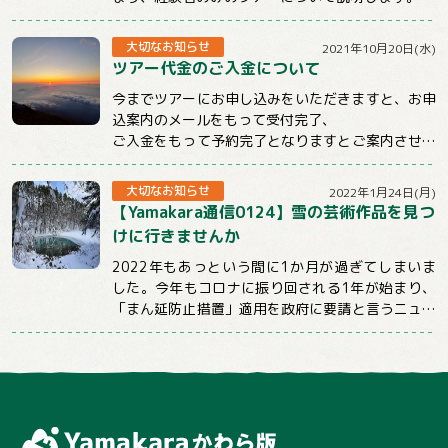
まず、この【経】のついているツアーは雪山のみ...
大切なお知らせ
2021年10月20日(水)
ツアー代金のご入金について
今までツアーにお申し込みをいただきますと、お申
込案内のメールをもって受付完了、
ご入金をもって予約完了となりますとご案内させて
いただいておりました。
しかしお申込後、そのままご連...
大切なお知らせ
2022年1月24日(月)
【Yamakara通信0124】雪の芸術作品を見つ
けに行きませんか
2022年もあっという間に1か月が過ぎてしまいま
した。今年もコロナに振り回される1年が始まり、
「まん延防止措置」適用を政府に要請と言うニュー
スばかり目にする日々が続いていますが、コロ...