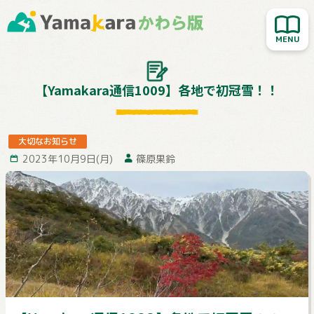
新着記事を読む
人気記事を読む
大切なお知らせ
【Yamakara通信1009】各地で初冠雪！！
Yamakara登山教室
行ってきました！
大切なお知らせ
2023年10月9日(月)
篠原果鈴
お客様レポート
Yamakaraサイト
お問い合わせ