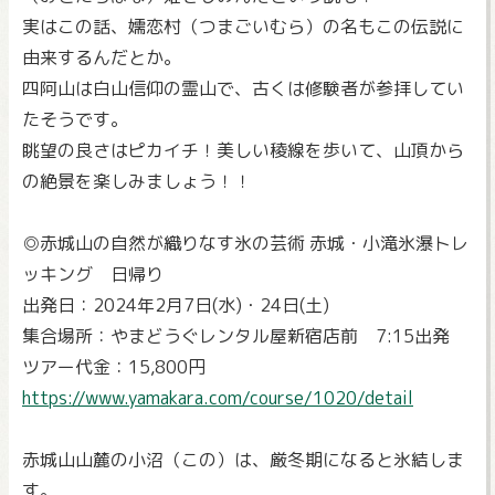
実はこの話、嬬恋村（つまごいむら）の名もこの伝説に
由来するんだとか。
四阿山は白山信仰の霊山で、古くは修験者が参拝してい
たそうです。
眺望の良さはピカイチ！美しい稜線を歩いて、山頂から
の絶景を楽しみましょう！！
◎赤城山の自然が織りなす氷の芸術 赤城・小滝氷瀑トレ
ッキング 日帰り
出発日：2024年2月7日(水)・24日(土)
集合場所：やまどうぐレンタル屋新宿店前 7:15出発
ツアー代金：15,800円
https://www.yamakara.com/course/1020/detail
赤城山山麓の小沼（この）は、厳冬期になると氷結しま
す。