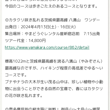
今回のコースは歩きごたえのあるコースとなります。
◎カタクリ咲き乱れる茨城県最高峰 八溝山 ワンデー
出発日：2024年4月13日(土)・16日(火)
集合場所：やまどうぐレンタル屋新宿店前 7:15出発
ツアー代金：14,800円
https://www.yamakara.com/course/862/detail
標高1022mと茨城県最高峰を誇る八溝山（やみぞさん）
最高峰なのですが、ハイキング程度の高低差でゆる～い
コースです。
ブナやナラの大木が生い茂る山中は、珍しい植物や小動
物に出会うことができる自然の宝庫で、春にはカタクリ
の花が咲き乱れます。
◎奥多摩屈指の縦走路に挑戦！ 御岳山～大岳山～鋸尾