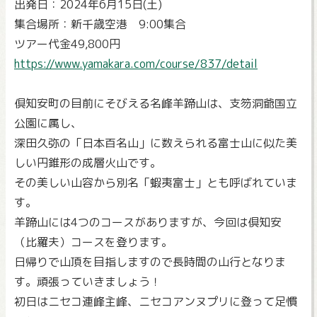
出発日：2024年6月15日(土)
集合場所：新千歳空港 9:00集合
ツアー代金49,800円
https://www.yamakara.com/course/837/detail
倶知安町の目前にそびえる名峰羊蹄山は、支笏洞爺国立
公園に属し、
深田久弥の「日本百名山」に数えられる富士山に似た美
しい円錐形の成層火山です。
その美しい山容から別名「蝦夷富士」とも呼ばれていま
す。
羊蹄山には4つのコースがありますが、今回は倶知安
（比羅夫）コースを登ります。
日帰りで山頂を目指しますので長時間の山行となりま
す。頑張っていきましょう！
初日はニセコ連峰主峰、ニセコアンヌプリに登って足慣