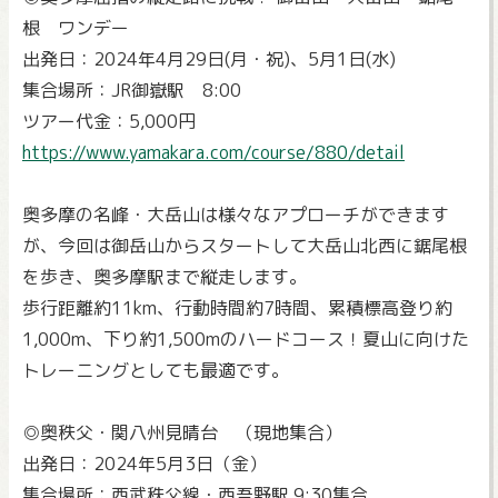
根 ワンデー
出発日：2024年4月29日(月・祝)、5月1日(水)
集合場所：JR御嶽駅 8:00
ツアー代金：5,000円
https://www.yamakara.com/course/880/detail
奥多摩の名峰・大岳山は様々なアプローチができます
が、今回は御岳山からスタートして大岳山北西に鋸尾根
を歩き、奥多摩駅まで縦走します。
歩行距離約11km、行動時間約7時間、累積標高登り約
1,000m、下り約1,500mのハードコース！夏山に向けた
トレーニングとしても最適です。
◎奥秩父・関八州見晴台 （現地集合）
出発日：2024年5月3日（金）
集合場所：西武秩父線・西吾野駅 9:30集合