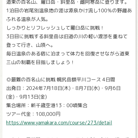
道東の百名山、羅臼岳・斜里岳・雌阿寒岳に登ります。
1泊目の岩尾別温泉地の涯は源泉かけ流し100％の野趣あ
ふれる温泉が人気。
しっかりとリフレッシュして羅臼岳に挑戦！
3日目に挑戦する斜里岳は旧道の川の軽い渡渉を重ねて
登って行き、山頂へ。
毎日温泉のある宿に泊まって体力を回復させながら道東
三山の制覇を目指しましょう！
◎最難の百名山に挑戦 幌尻岳額平川コース 4日間
出発日：2024年7月18日(木)・8月7日(水)・9月6日
(金)・9月13日(金)
集合場所：新千歳空港13：00頃集合
ツアー代金：108,000円
https://www.yamakara.com/course/273/detail