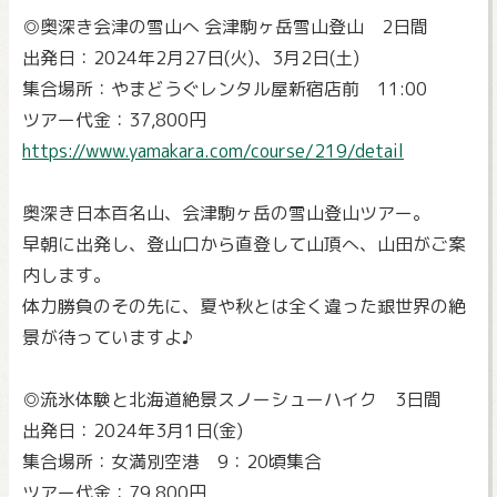
◎奥深き会津の雪山へ 会津駒ヶ岳雪山登山 2日間
出発日：2024年2月27日(火)、3月2日(土)
集合場所：やまどうぐレンタル屋新宿店前 11:00
ツアー代金：37,800円
https://www.yamakara.com/course/219/detail
奥深き日本百名山、会津駒ヶ岳の雪山登山ツアー。
早朝に出発し、登山口から直登して山頂へ、山田がご案
内します。
体力勝負のその先に、夏や秋とは全く違った銀世界の絶
景が待っていますよ♪
◎流氷体験と北海道絶景スノーシューハイク 3日間
出発日：2024年3月1日(金)
集合場所：女満別空港 9：20頃集合
ツアー代金：79,800円