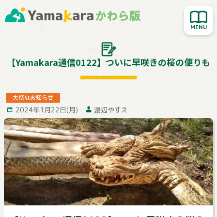
新着記事を読む
人気記事を読む
大切なお知らせ
【Yamakara通信0122】ついに早咲きの桜の便りも
Yamakara登山教室
行ってきました！
大切なお知らせ
2024年1月22日(月)
渡辺やすえ
お客様レポート
Yamakaraサイト
お問い合わせ