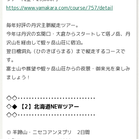
https://www.yamakara.com/course/757/detail
毎年好評の丹沢主脈縦走ツアー。
今年は丹沢の玄関口・大倉からスタートして塔ノ岳、丹
沢山を経由して蛭ヶ岳山荘に宿泊。
翌日檜洞丸（ひのきぼらまる）まで縦走するコースで
す。
富士山や展望や蛭ヶ岳山荘からの夜景・御来光を楽しみ
ましょう！
【2】北海道NEWツアー
◎ 羊蹄山・ニセコアンヌプリ 2日間