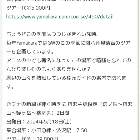
ツアー代金5,000円
https://www.yamakara.com/course/490/detail
ちょうどこの季節はつつじがきれいな時。
毎年YamakaraではGWのこの季節に関八州見晴台のツア
ーを企画しています。
アニメの中でも有名になったこの場所で喧騒を忘れての
んびり楽しむのもよくありませんか？
周辺の山々を熟知している楠元ガイドの案内で訪れま
す。
◎ブナの新緑が輝く時季に 丹沢主脈縦走（塔ノ岳～丹沢
山～蛭ヶ岳～檜洞丸）2日間
出発日：2024年5月18日(土)
集合場所：小田急線・渋沢駅 7:50
ツアー代金：29,800円