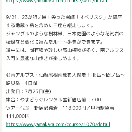
https://www.yamakara.com/course/461/detail
9/21，23が狙い目！尖った岩峰「オベリスク」が鎮座
する地蔵ヶ岳を含めた三座を縦走します。
ジャングルのような樹林帯、日本庭園のような花崗岩の
稜線など変化に富んだルート歩きができます。
道中には、固有種や珍しい高山植物が多く、南アルプス
入門に最適な山歩きが楽しめます。
◎南アルプス・仙塩尾根南部を大縦走！ 北岳～間ノ岳～
塩見岳 4日間
出発日：7月25日(金)
集合：やまどうぐレンタル屋新宿店前 7:00
ツアー代金：新宿駅発着 118,000円／甲府駅発着
111,000円
https://www.yamakara.com/course/1070/detail