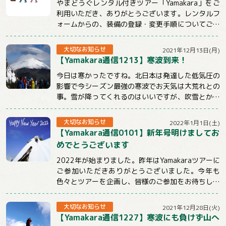
やまどうぐレンタル付きツアー「Yamakara」をご
利用いただき、ありがとうございます。レンタルフ
ォームからの、装備の登録・変更手順についてご説
明させていただきます。【注意事項】★ツ...
大切なお知らせ
2021年12月13日(月)
【Yamakara通信1213】寒波到来！
今日は寒かったですね。北日本は発達した低気圧の
影響で今シーズン最強の寒波でお天気は大荒れとの
事。雪が降ってくれるのはいいですが、吹雪とかは
ちょっと。。。明日からも冷えるようですので山...
大切なお知らせ
2022年1月1日(土)
【Yamakara通信0101】新年号明けましてお
めでとうございます
2022年が始まりました。昨年はYamakaraツアーに
ご参加いただきありがとうございました。今年も
色々とツアーを企画し、皆様のご参加をお待ちして
おります。引き続きYamakaraを...
大切なお知らせ
2021年12月28日(火)
【Yamakara通信1227】寒波にも負けず山へ