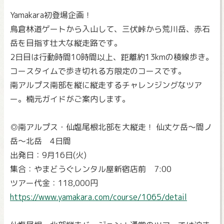
Yamakara初登場企画！
鳥倉林道ゲートから入山して、三伏峠から荒川岳、赤石
岳を目指す壮大な縦走路です。
2日目は行動時間10時間以上、距離約13kmの稜線歩き。
コースタイムで歩き切れる方限定のコースです。
南アルプス南部を縦に縦走するチャレンジングなツア
ー。楠元ガイドがご案内します。
◎南アルプス・仙塩尾根北部を大縦走！ 仙丈ケ岳～間ノ
岳～北岳 4日間
出発日：9月16日(火)
集合：やまどうぐレンタル屋新宿店前 7:00
ツアー代金：118,000円
https://www.yamakara.com/course/1065/detail