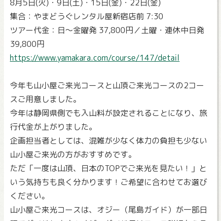
8月5日(火)・9日(土)・15日(金)・22日(金)
集合：やまどうぐレンタル屋新宿店前 7:30
ツアー代金：日～金曜発 37,800円／土曜・連休中日発
39,800円
https://www.yamakara.com/course/147/detail
今年も山小屋ご来光コースと山頂ご来光コースの2コー
スご用意しました。
今年は静岡県側でも入山料が設定されることになり、旅
行代金が上がりました。
企画担当者としては、混雑が少なく体力の負担も少ない
山小屋ご来光の方がおすすめです。
ただ「一度は山頂、日本のTOPでご来光を見たい！」と
いう気持ちも良く分かります！ご希望に合わせてお選び
ください。
山小屋ご来光コースは、オジー（尾島ガイド）が一部日