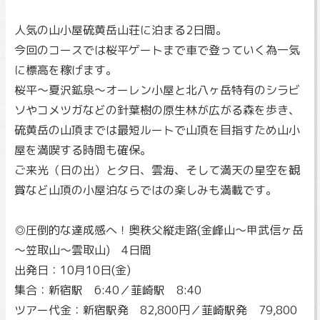
人気の山小屋硫黄岳山荘に泊まる2日間。
今回のコースでは桜平ゲートまで車で登っていく為一気
に標高を稼げます。
桜平～夏沢鉱泉～オーレン小屋と北八ヶ岳特有のシラビ
ソやコメツガなどの針葉樹の原生林が広がる森を歩き、
硫黄岳の山頂までは最短ルートで山頂を目指すため山小
屋を満喫する時間も確保。
ご来光（日の出）と夕日、雲海、そして満天の星空を観
賞など山頂の小屋泊ならではの楽しみも満載です。
◎圧倒的な達成感へ！奥秩父縦走路(金峰山～甲武信ヶ岳
～笠取山～雲取山) 4日間
出発日：10月10日(金)
集合：新宿駅 6:40／韮崎駅 8:40
ツアー代金：新宿駅発 82,800円／韮崎駅発 79,800