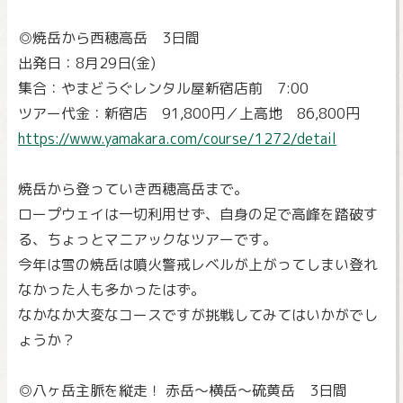
◎焼岳から西穂高岳 3日間
出発日：8月29日(金)
集合：やまどうぐレンタル屋新宿店前 7:00
ツアー代金：新宿店 91,800円／上高地 86,800円
https://www.yamakara.com/course/1272/detail
焼岳から登っていき西穂高岳まで。
ロープウェイは一切利用せず、自身の足で高峰を踏破す
る、ちょっとマニアックなツアーです。
今年は雪の焼岳は噴火警戒レベルが上がってしまい登れ
なかった人も多かったはず。
なかなか大変なコースですが挑戦してみてはいかがでし
ょうか？
◎八ヶ岳主脈を縦走！ 赤岳～横岳～硫黄岳 3日間