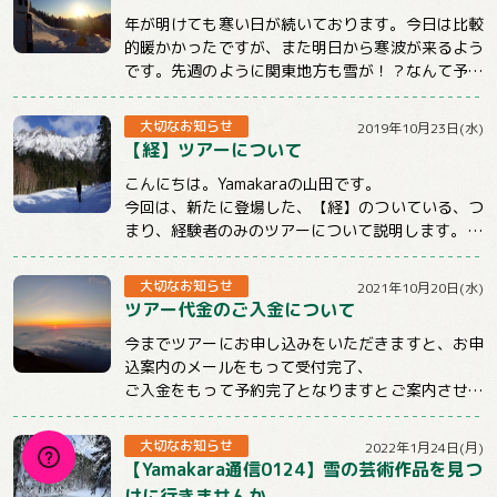
年が明けても寒い日が続いております。今日は比較
的暖かかったですが、また明日から寒波が来るよう
です。先週のように関東地方も雪が！？なんて予報
もチラホラでています。山に行くときもそうでな...
大切なお知らせ
2019年10月23日(水)
【経】ツアーについて
こんにちは。Yamakaraの山田です。
今回は、新たに登場した、【経】のついている、つ
まり、経験者のみのツアーについて説明します。
まず、この【経】のついているツアーは雪山のみ...
大切なお知らせ
2021年10月20日(水)
ツアー代金のご入金について
今までツアーにお申し込みをいただきますと、お申
込案内のメールをもって受付完了、
ご入金をもって予約完了となりますとご案内させて
いただいておりました。
しかしお申込後、そのままご連...
大切なお知らせ
2022年1月24日(月)
【Yamakara通信0124】雪の芸術作品を見つ
けに行きませんか