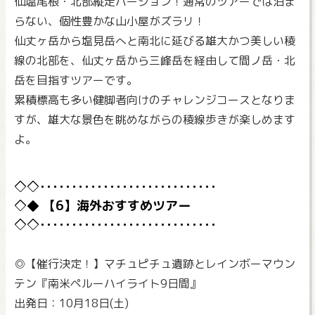
仙塩尾根・北部縦走バージョン！通常のツアーでは泊ま
らない、個性豊かな山小屋がズラリ！
仙丈ヶ岳から塩見岳へと南北に延びる雄大かつ美しい稜
線の北部を、仙丈ヶ岳から三峰岳を経由して間ノ岳・北
岳を目指すツアーです。
累積標高も多い健脚者向けのチャレンジコースとなりま
すが、雄大な景色を眺めながらの稜線歩きが楽しめます
よ。
【6】海外おすすめツアー
◎【催行決定！】マチュピチュ遺跡とレインボーマウン
テン『南米ペルーハイライト9日間』
出発日：10月18日(土)