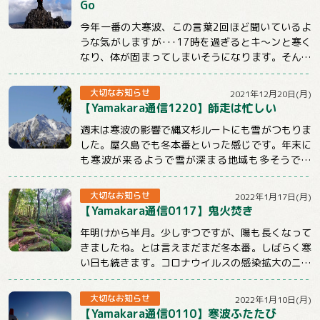
Go
今年一番の大寒波、この言葉2回ほど聞いているよ
うな気がしますが･･･17時を過ぎるとキ～ンと寒く
なり、体が固まってしまいそうになります。そんな
時こそ体を動かしてぽかぽかにしないとだめ...
大切なお知らせ
2021年12月20日(月)
【Yamakara通信1220】師走は忙しい
週末は寒波の影響で縄文杉ルートにも雪がつもりま
した。屋久島でも冬本番といった感じです。年末に
も寒波が来るようで雪が深まる地域も多そうです
ね。今週のメルマガはnewツアーや屋久島ツアー...
大切なお知らせ
2022年1月17日(月)
【Yamakara通信0117】鬼火焚き
年明けから半月。少しずつですが、陽も長くなって
きましたね。とは言えまだまだ冬本番。しばらく寒
い日も続きます。コロナウイルスの感染拡大のニュ
ースも気になる状況ですが、体調管理と感染対策...
大切なお知らせ
2022年1月10日(月)
【Yamakara通信0110】寒波ふたたび