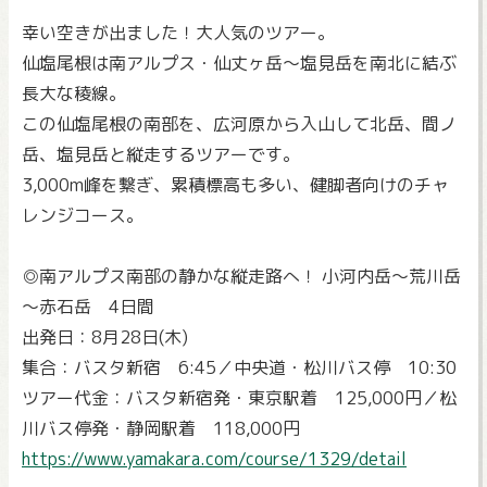
幸い空きが出ました！大人気のツアー。
仙塩尾根は南アルプス・仙丈ヶ岳～塩見岳を南北に結ぶ
長大な稜線。
この仙塩尾根の南部を、広河原から入山して北岳、間ノ
岳、塩見岳と縦走するツアーです。
3,000m峰を繋ぎ、累積標高も多い、健脚者向けのチャ
レンジコース。
◎南アルプス南部の静かな縦走路へ！ 小河内岳～荒川岳
～赤石岳 4日間
出発日：8月28日(木)
集合：バスタ新宿 6:45／中央道・松川バス停 10:30
ツアー代金：バスタ新宿発・東京駅着 125,000円／松
川バス停発・静岡駅着 118,000円
https://www.yamakara.com/course/1329/detail