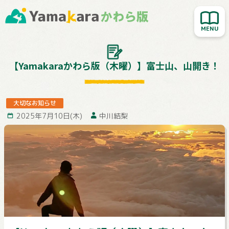
新着記事を読む
人気記事を読む
大切なお知らせ
【Yamakaraかわら版（木曜）】富士山、山開き！
Yamakara登山教室
行ってきました！
大切なお知らせ
2025年7月10日(木)
中川結梨
お客様レポート
Yamakaraサイト
お問い合わせ