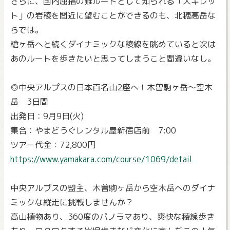
さらに、国内屈指の難ルートとして知られる「大キレッ
ト」の岩稜を間近に望むことができるのも、北穂高岳な
らでは。
槍ヶ岳へと続くダイナミックな稜線を眺めていると次は
あのルートを歩きたいと思ってしまうこと間違いなし。
◎中央アルプスの日本百名山2座へ！木曽駒ヶ岳～空木
岳 3日間
出発日：9月9日(火)
集合：やまどうぐレンタル屋新宿店前 7:00
ツアー代金：72,800円
https://www.yamakara.com/course/1069/detail
中央アルプスの盟主、木曽駒ヶ岳から空木岳へのダイナ
ミックな縦走に挑戦しませんか？
高山植物あり、360度のパノラマあり、爽快な稜線歩き