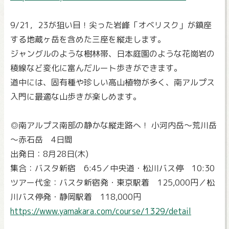
9/21，23が狙い目！尖った岩峰「オベリスク」が鎮座
する地蔵ヶ岳を含めた三座を縦走します。
ジャングルのような樹林帯、日本庭園のような花崗岩の
稜線など変化に富んだルート歩きができます。
道中には、固有種や珍しい高山植物が多く、南アルプス
入門に最適な山歩きが楽しめます。
◎南アルプス南部の静かな縦走路へ！ 小河内岳～荒川岳
～赤石岳 4日間
出発日：8月28日(木)
集合：バスタ新宿 6:45／中央道・松川バス停 10:30
ツアー代金：バスタ新宿発・東京駅着 125,000円／松
川バス停発・静岡駅着 118,000円
https://www.yamakara.com/course/1329/detail