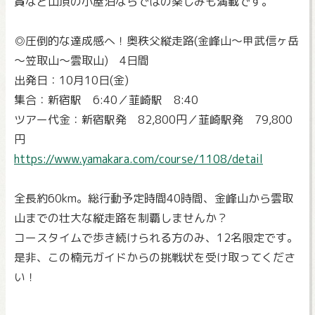
賞など山頂の小屋泊ならではの楽しみも満載です。
◎圧倒的な達成感へ！奥秩父縦走路(金峰山～甲武信ヶ岳
～笠取山～雲取山) 4日間
出発日：10月10日(金)
集合：新宿駅 6:40／韮崎駅 8:40
ツアー代金：新宿駅発 82,800円／韮崎駅発 79,800
円
https://www.yamakara.com/course/1108/detail
全長約60km。総行動予定時間40時間、金峰山から雲取
山までの壮大な縦走路を制覇しませんか？
コースタイムで歩き続けられる方のみ、12名限定です。
是非、この楠元ガイドからの挑戦状を受け取ってくださ
い！