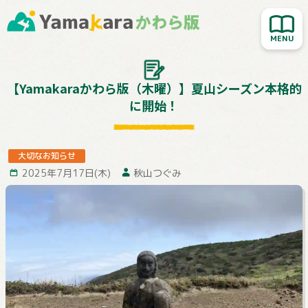
新着記事を読む
人気記事を読む
大切なお知らせ
【Yamakaraかわら版（木曜）】夏山シーズン本格的
に開始！
Yamakara登山教室
行ってきました！
大切なお知らせ
お客様レポート
2025年7月17日(木)
秋山つぐみ
Yamakaraサイト
お問い合わせ