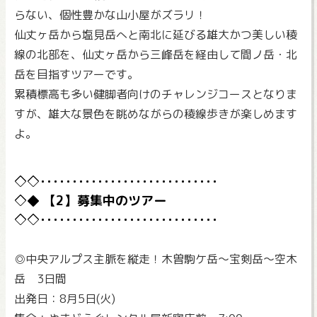
らない、個性豊かな山小屋がズラリ！
仙丈ヶ岳から塩見岳へと南北に延びる雄大かつ美しい稜
線の北部を、仙丈ヶ岳から三峰岳を経由して間ノ岳・北
岳を目指すツアーです。
累積標高も多い健脚者向けのチャレンジコースとなりま
すが、雄大な景色を眺めながらの稜線歩きが楽しめます
よ。
【2】募集中のツアー
◎中央アルプス主脈を縦走！木曽駒ケ岳～宝剣岳～空木
岳 3日間
出発日：8月5日(火)