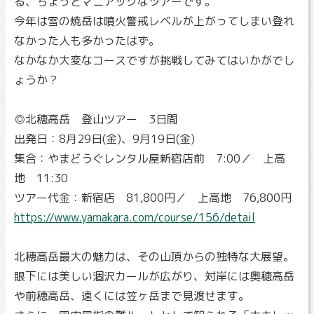
る、ちょっとマニアックなツアーです。
今年は雪の焼岳は噴火警戒レベルが上がってしまい登れ
なかった人も多かったはず。
なかなか大変なコースですが挑戦してみてはいかがでし
ょうか？
◎北穂高岳 登山ツアー 3日間
出発日：8月29日(金)、9月19日(金)
集合：やまどうぐレンタル屋新宿店前 7:00／ 上高
地 11:30
ツアー代金：新宿店 81,800円／ 上高地 76,800円
https://www.yamakara.com/course/156/detail
北穂高岳最大の魅力は、その山頂からの独特な大展望。
眼下には美しい涸沢カールが広がり、対岸には奥穂高岳
や前穂高岳、遠くには笠ヶ岳まで見渡せます。