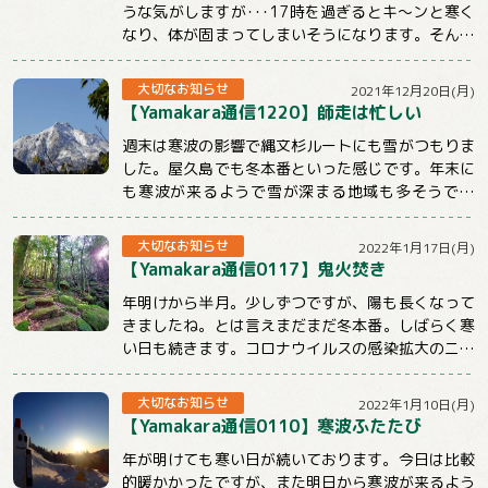
うな気がしますが･･･17時を過ぎるとキ～ンと寒く
なり、体が固まってしまいそうになります。そんな
時こそ体を動かしてぽかぽかにしないとだめ...
大切なお知らせ
2021年12月20日(月)
【Yamakara通信1220】師走は忙しい
週末は寒波の影響で縄文杉ルートにも雪がつもりま
した。屋久島でも冬本番といった感じです。年末に
も寒波が来るようで雪が深まる地域も多そうです
ね。今週のメルマガはnewツアーや屋久島ツアー...
大切なお知らせ
2022年1月17日(月)
【Yamakara通信0117】鬼火焚き
年明けから半月。少しずつですが、陽も長くなって
きましたね。とは言えまだまだ冬本番。しばらく寒
い日も続きます。コロナウイルスの感染拡大のニュ
ースも気になる状況ですが、体調管理と感染対策...
大切なお知らせ
2022年1月10日(月)
【Yamakara通信0110】寒波ふたたび
年が明けても寒い日が続いております。今日は比較
的暖かかったですが、また明日から寒波が来るよう