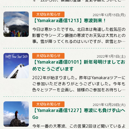
明させていただきます。【注意事項】★ツ...
大切なお知らせ
2021年12月13日(月)
【Yamakara通信1213】寒波到来！
今日は寒かったですね。北日本は発達した低気圧の
影響で今シーズン最強の寒波でお天気は大荒れとの
事。雪が降ってくれるのはいいですが、吹雪とかは
ちょっと。。。明日からも冷えるようですので山...
大切なお知らせ
2022年1月1日(土)
【Yamakara通信0101】新年号明けましてお
めでとうございます
2022年が始まりました。昨年はYamakaraツアーに
ご参加いただきありがとうございました。今年も
色々とツアーを企画し、皆様のご参加をお待ちして
おります。引き続きYamakaraを...
大切なお知らせ
2021年12月28日(火)
【Yamakara通信1227】寒波にも負けず山へ
Go
今年一番の大寒波、この言葉2回ほど聞いているよ