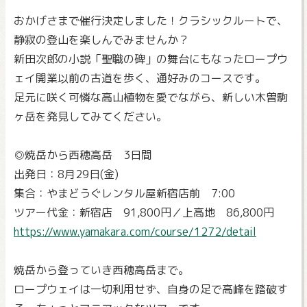
おかげさまで催行決定しました！クラシックルートで、
静寂の登山を楽しんでみませんか？
新田次郎の小説「聖職の碑」の舞台にもなったロープウ
ェイ開業以前の古道を歩く、通好みのコースです。
足元に咲く可憐な高山植物を愛でながら、新しい木曽駒
ヶ岳を発見してみてください。
◎焼岳から西穂高岳 3日間
出発日：8月29日(金)
集合：やまどうぐレンタル屋新宿店前 7:00
ツアー代金：新宿店 91,800円／上高地 86,800円
https://www.yamakara.com/course/1272/detail
焼岳から登っていき西穂高岳まで。
ロープウェイは一切利用せず、自身の足で高峰を踏破す