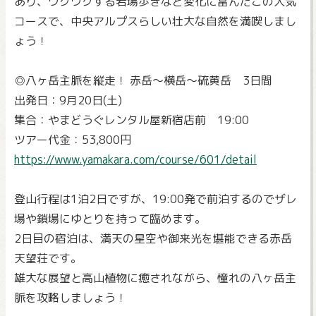
あり、ワクワクする岩場歩きなど変化に富んだこの人気
コースで、中央アルプスらしい壮大な自然を満喫しまし
ょう！
◎八ヶ岳主脈を縦走！ 赤岳～横岳～硫黄岳 3日間
出発日：9月20日(土)
集合：やまどうぐレンタル屋新宿店前 19:00
ツアー代金：53,800円
https://www.yamakara.com/course/601/detail
登山行程は1泊2日ですが、19:00発で前泊するのでザレ
場や鎖場にゆとりを持って臨めます。
2日目の宿泊は、満天の星空や御来光を堪能できる赤岳
天望荘です。
雄大な展望と高山植物に癒されながら、憧れの八ヶ岳主
脈を攻略しましょう！