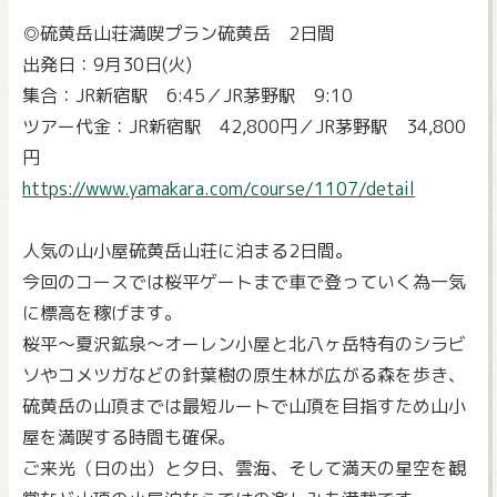
◎硫黄岳山荘満喫プラン硫黄岳 2日間
出発日：9月30日(火)
集合：JR新宿駅 6:45／JR茅野駅 9:10
ツアー代金：JR新宿駅 42,800円／JR茅野駅 34,800
円
https://www.yamakara.com/course/1107/detail
人気の山小屋硫黄岳山荘に泊まる2日間。
今回のコースでは桜平ゲートまで車で登っていく為一気
に標高を稼げます。
桜平～夏沢鉱泉～オーレン小屋と北八ヶ岳特有のシラビ
ソやコメツガなどの針葉樹の原生林が広がる森を歩き、
硫黄岳の山頂までは最短ルートで山頂を目指すため山小
屋を満喫する時間も確保。
ご来光（日の出）と夕日、雲海、そして満天の星空を観