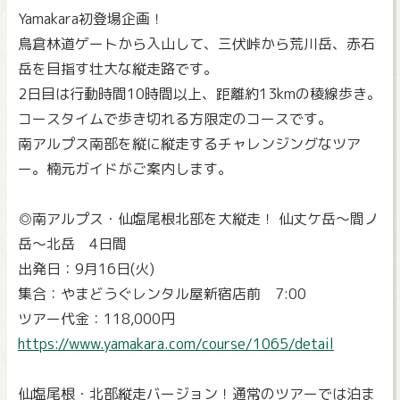
Yamakara初登場企画！
鳥倉林道ゲートから入山して、三伏峠から荒川岳、赤石
岳を目指す壮大な縦走路です。
2日目は行動時間10時間以上、距離約13kmの稜線歩き。
コースタイムで歩き切れる方限定のコースです。
南アルプス南部を縦に縦走するチャレンジングなツア
ー。楠元ガイドがご案内します。
◎南アルプス・仙塩尾根北部を大縦走！ 仙丈ケ岳～間ノ
岳～北岳 4日間
出発日：9月16日(火)
集合：やまどうぐレンタル屋新宿店前 7:00
ツアー代金：118,000円
https://www.yamakara.com/course/1065/detail
仙塩尾根・北部縦走バージョン！通常のツアーでは泊ま