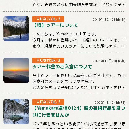
です。先週のように関東地方も雪が！？なんて予報
もチラホラでています。山に行くときもそうでな...
大切なお知らせ
2019年10月23日(水)
【経】ツアーについて
こんにちは。Yamakaraの山田です。
今回は、新たに登場した、【経】のついている、つ
まり、経験者のみのツアーについて説明します。
まず、この【経】のついているツアーは雪山のみ...
大切なお知らせ
2021年10月20日(水)
ツアー代金のご入金について
今までツアーにお申し込みをいただきますと、お申
込案内のメールをもって受付完了、
ご入金をもって予約完了となりますとご案内させて
いただいておりました。
しかしお申込後、そのままご連...
大切なお知らせ
2022年1月24日(月)
【Yamakara通信0124】雪の芸術作品を見つ
けに行きませんか
2022年もあっという間に1か月が過ぎてしまいま