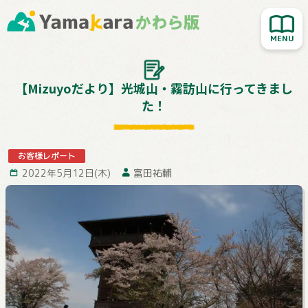
新着記事を読む
人気記事を読む
大切なお知らせ
【Mizuyoだより】光城山・霧訪山に行ってきまし
た！
Yamakara登山教室
行ってきました！
お客様レポート
お客様レポート
2022年5月12日(木)
富田祐輔
Yamakaraサイト
お問い合わせ