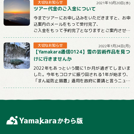
大切なお知らせ
2021年10月20日(水)
ツアー代金のご入金について
今までツアーにお申し込みをいただきますと、お申
込案内のメールをもって受付完了、
ご入金をもって予約完了となりますとご案内させて
いただいておりました。
しかしお申込後、そのままご連...
大切なお知らせ
2022年1月24日(月)
【Yamakara通信0124】雪の芸術作品を見つ
けに行きませんか
2022年もあっという間に1か月が過ぎてしまいま
した。今年もコロナに振り回される1年が始まり、
「まん延防止措置」適用を政府に要請と言うニュー
スばかり目にする日々が続いていますが、コロ...