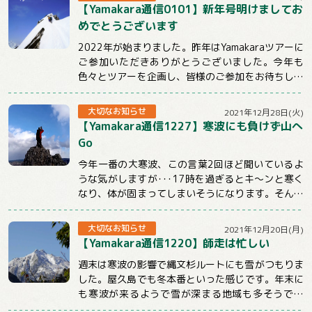
【Yamakara通信0101】新年号明けましてお
めでとうございます
2022年が始まりました。昨年はYamakaraツアーに
ご参加いただきありがとうございました。今年も
色々とツアーを企画し、皆様のご参加をお待ちして
おります。引き続きYamakaraを...
大切なお知らせ
2021年12月28日(火)
【Yamakara通信1227】寒波にも負けず山へ
Go
今年一番の大寒波、この言葉2回ほど聞いているよ
うな気がしますが･･･17時を過ぎるとキ～ンと寒く
なり、体が固まってしまいそうになります。そんな
時こそ体を動かしてぽかぽかにしないとだめ...
大切なお知らせ
2021年12月20日(月)
【Yamakara通信1220】師走は忙しい
週末は寒波の影響で縄文杉ルートにも雪がつもりま
した。屋久島でも冬本番といった感じです。年末に
も寒波が来るようで雪が深まる地域も多そうです
ね。今週のメルマガはnewツアーや屋久島ツアー...