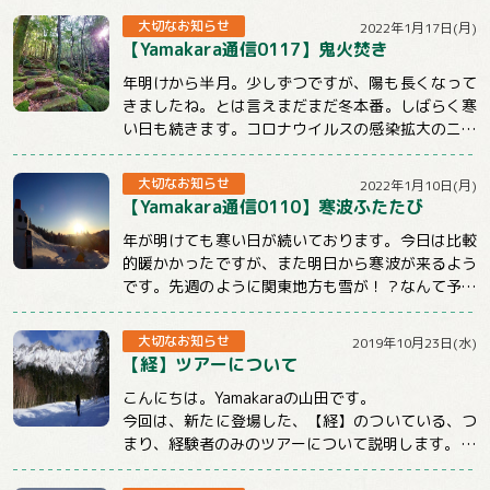
大切なお知らせ
2022年1月17日(月)
【Yamakara通信0117】鬼火焚き
年明けから半月。少しずつですが、陽も長くなって
きましたね。とは言えまだまだ冬本番。しばらく寒
い日も続きます。コロナウイルスの感染拡大のニュ
ースも気になる状況ですが、体調管理と感染対策...
大切なお知らせ
2022年1月10日(月)
【Yamakara通信0110】寒波ふたたび
年が明けても寒い日が続いております。今日は比較
的暖かかったですが、また明日から寒波が来るよう
です。先週のように関東地方も雪が！？なんて予報
もチラホラでています。山に行くときもそうでな...
大切なお知らせ
2019年10月23日(水)
【経】ツアーについて
こんにちは。Yamakaraの山田です。
今回は、新たに登場した、【経】のついている、つ
まり、経験者のみのツアーについて説明します。
まず、この【経】のついているツアーは雪山のみ...