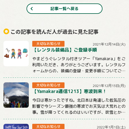
記事一覧へ戻る
この記事を読んだ人が過去に見た記事
大切なお知らせ
2021年12月14日(火)
【レンタル装備品】ご登録手順
やまどうぐレンタル付きツアー「Yamakara」をご
利用いただき、ありがとうございます。レンタルフ
ォームからの、装備の登録・変更手順についてご説
明させていただきます。【注意事項】★ツ...
大切なお知らせ
2021年12月13日(月)
【Yamakara通信1213】寒波到来！
今日は寒かったですね。北日本は発達した低気圧の
影響で今シーズン最強の寒波でお天気は大荒れとの
事。雪が降ってくれるのはいいですが、吹雪とかは
ちょっと。。。明日からも冷えるようですので山...
大切なお知らせ
2022年1月1日(土)