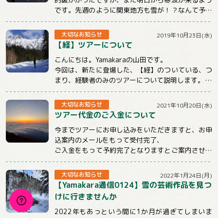
です。先週のように関東地方も雪が！？なんて予報
もチラホラでています。山に行くときもそうでな...
大切なお知らせ
2019年10月23日(水)
【経】ツアーについて
こんにちは。Yamakaraの山田です。
今回は、新たに登場した、【経】のついている、つ
まり、経験者のみのツアーについて説明します。
まず、この【経】のついているツアーは雪山のみ...
大切なお知らせ
2021年10月20日(水)
ツアー代金のご入金について
今までツアーにお申し込みをいただきますと、お申
込案内のメールをもって受付完了、
ご入金をもって予約完了となりますとご案内させて
いただいておりました。
しかしお申込後、そのままご連...
大切なお知らせ
2022年1月24日(月)
【Yamakara通信0124】雪の芸術作品を見つ
けに行きませんか
2022年もあっという間に1か月が過ぎてしまいま