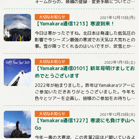
ォームからの、装備の登録・変更手順についてご説
明させていただきます。【注意事項】★ツ...
大切なお知らせ
2021年12月13日(月)
【Yamakara通信1213】寒波到来！
今日は寒かったですね。北日本は発達した低気圧の
影響で今シーズン最強の寒波でお天気は大荒れとの
事。雪が降ってくれるのはいいですが、吹雪とかは
ちょっと。。。明日からも冷えるようですので山...
大切なお知らせ
2022年1月1日(土)
【Yamakara通信0101】新年号明けましてお
めでとうございます
2022年が始まりました。昨年はYamakaraツアーに
ご参加いただきありがとうございました。今年も
色々とツアーを企画し、皆様のご参加をお待ちして
おります。引き続きYamakaraを...
大切なお知らせ
2021年12月28日(火)
【Yamakara通信1227】寒波にも負けず山へ
Go
今年一番の大寒波、この言葉2回ほど聞いているよ