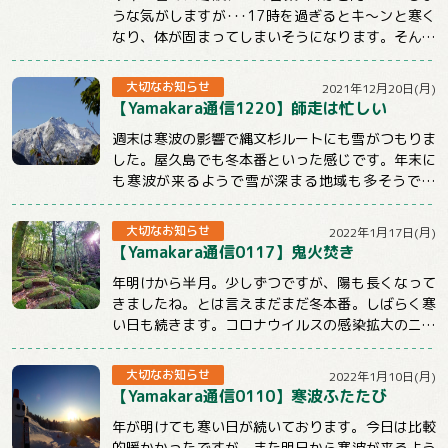
うな気がしますが･･･17時を過ぎるとキ～ンと寒く
なり、体が固まってしまいそうになります。そんな
時こそ体を動かしてぽかぽかにしないとだめ...
大切なお知らせ
2021年12月20日(月)
【Yamakara通信1220】師走は忙しい
週末は寒波の影響で縄文杉ルートにも雪がつもりま
した。屋久島でも冬本番といった感じです。年末に
も寒波が来るようで雪が深まる地域も多そうです
ね。今週のメルマガはnewツアーや屋久島ツアー...
大切なお知らせ
2022年1月17日(月)
【Yamakara通信0117】鬼火焚き
年明けから半月。少しずつですが、陽も長くなって
きましたね。とは言えまだまだ冬本番。しばらく寒
い日も続きます。コロナウイルスの感染拡大のニュ
ースも気になる状況ですが、体調管理と感染対策...
大切なお知らせ
2022年1月10日(月)
【Yamakara通信0110】寒波ふたたび
年が明けても寒い日が続いております。今日は比較
的暖かかったですが、また明日から寒波が来るよう