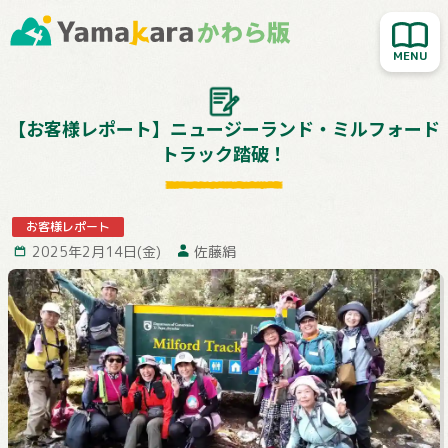
新着記事を読む
人気記事を読む
大切なお知らせ
【お客様レポート】ニュージーランド・ミルフォード
トラック踏破！
Yamakara登山教室
行ってきました！
お客様レポート
お客様レポート
2025年2月14日(金)
佐藤絹
Yamakaraサイト
お問い合わせ