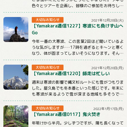
色々とツアーを企画し、皆様のご参加をお待ちして
おります。引き続きYamakaraを...
大切なお知らせ
2021年12月28日(火)
【Yamakara通信1227】寒波にも負けず山へ
Go
今年一番の大寒波、この言葉2回ほど聞いているよ
うな気がしますが･･･17時を過ぎるとキ～ンと寒く
なり、体が固まってしまいそうになります。そんな
時こそ体を動かしてぽかぽかにしないとだめ...
大切なお知らせ
2021年12月20日(月)
【Yamakara通信1220】師走は忙しい
週末は寒波の影響で縄文杉ルートにも雪がつもりま
した。屋久島でも冬本番といった感じです。年末に
も寒波が来るようで雪が深まる地域も多そうです
ね。今週のメルマガはnewツアーや屋久島ツアー...
大切なお知らせ
2022年1月17日(月)
【Yamakara通信0117】鬼火焚き
年明けから半月。少しずつですが、陽も長くなって