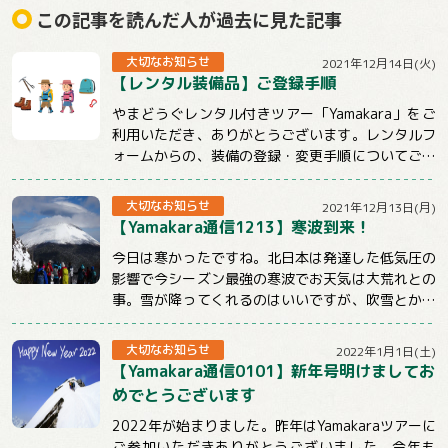
この記事を読んだ人が過去に見た記事
大切なお知らせ
2021年12月14日(火)
【レンタル装備品】ご登録手順
やまどうぐレンタル付きツアー「Yamakara」をご
利用いただき、ありがとうございます。レンタルフ
ォームからの、装備の登録・変更手順についてご説
明させていただきます。【注意事項】★ツ...
大切なお知らせ
2021年12月13日(月)
【Yamakara通信1213】寒波到来！
今日は寒かったですね。北日本は発達した低気圧の
影響で今シーズン最強の寒波でお天気は大荒れとの
事。雪が降ってくれるのはいいですが、吹雪とかは
ちょっと。。。明日からも冷えるようですので山...
大切なお知らせ
2022年1月1日(土)
【Yamakara通信0101】新年号明けましてお
めでとうございます
2022年が始まりました。昨年はYamakaraツアーに
ご参加いただきありがとうございました。今年も