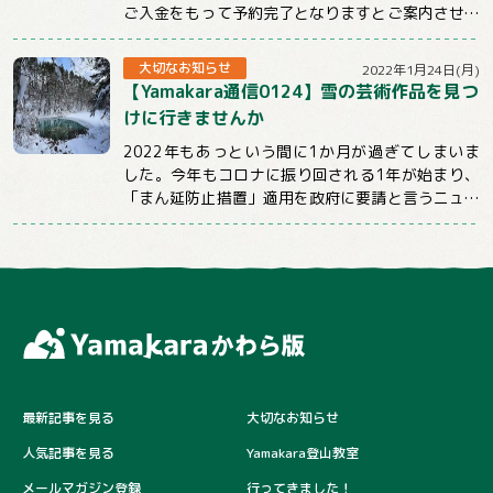
ご入金をもって予約完了となりますとご案内させて
いただいておりました。
しかしお申込後、そのままご連...
大切なお知らせ
2022年1月24日(月)
【Yamakara通信0124】雪の芸術作品を見つ
けに行きませんか
2022年もあっという間に1か月が過ぎてしまいま
した。今年もコロナに振り回される1年が始まり、
「まん延防止措置」適用を政府に要請と言うニュー
スばかり目にする日々が続いていますが、コロ...
最新記事を見る
大切なお知らせ
人気記事を見る
Yamakara登山教室
メールマガジン登録
行ってきました！