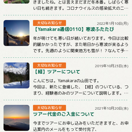
きましたね。とは言えまだまだ冬本番。しばらく寒
い日も続きます。コロナウイルスの感染拡大のニュ
ースも気になる状況ですが、体調管理と感染対策...
大切なお知らせ
2022年1月10日(月)
【Yamakara通信0110】寒波ふたたび
年が明けても寒い日が続いております。今日は比較
的暖かかったですが、また明日から寒波が来るよう
です。先週のように関東地方も雪が！？なんて予報
もチラホラでています。山に行くときもそうでな...
大切なお知らせ
2019年10月23日(水)
【経】ツアーについて
こんにちは。Yamakaraの山田です。
今回は、新たに登場した、【経】のついている、つ
まり、経験者のみのツアーについて説明します。
まず、この【経】のついているツアーは雪山のみ...
大切なお知らせ
2021年10月20日(水)
ツアー代金のご入金について
今までツアーにお申し込みをいただきますと、お申
込案内のメールをもって受付完了、