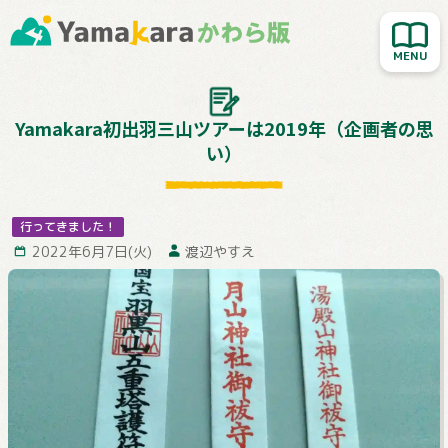
新着記事を読む
人気記事を読む
大切なお知らせ
Yamakara初出羽三山ツアーは2019年（企画者の思
い）
Yamakara登山教室
行ってきました！
行ってきました！
お客様レポート
2022年6月7日(火)
渡辺やすえ
Yamakaraサイト
お問い合わせ