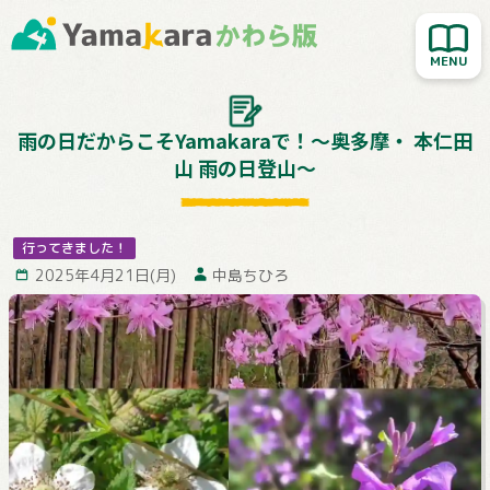
新着記事を読む
人気記事を読む
大切なお知らせ
雨の日だからこそYamakaraで！～奥多摩・ 本仁田
山 雨の日登山～
Yamakara登山教室
行ってきました！
行ってきました！
お客様レポート
2025年4月21日(月)
中島ちひろ
Yamakaraサイト
お問い合わせ