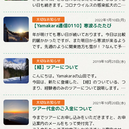
い日も続きます。コロナウイルスの感染拡大のニュ
ースも気になる状況ですが、体調管理と感染対策...
大切なお知らせ
2022年1月10日(月)
【Yamakara通信0110】寒波ふたたび
年が明けても寒い日が続いております。今日は比較
的暖かかったですが、また明日から寒波が来るよう
です。先週のように関東地方も雪が！？なんて予報
もチラホラでています。山に行くときもそうでな...
大切なお知らせ
2019年10月23日(水)
【経】ツアーについて
こんにちは。Yamakaraの山田です。
今回は、新たに登場した、【経】のついている、つ
まり、経験者のみのツアーについて説明します。
まず、この【経】のついているツアーは雪山のみ...
大切なお知らせ
2021年10月20日(水)
ツアー代金のご入金について
今までツアーにお申し込みをいただきますと、お申
込案内のメールをもって受付完了、