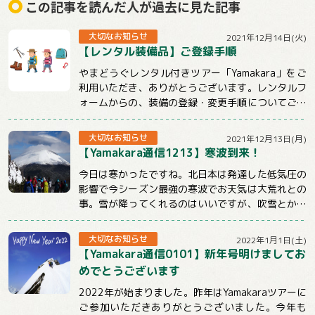
この記事を読んだ人が過去に見た記事
大切なお知らせ
2021年12月14日(火)
【レンタル装備品】ご登録手順
やまどうぐレンタル付きツアー「Yamakara」をご
利用いただき、ありがとうございます。レンタルフ
ォームからの、装備の登録・変更手順についてご説
明させていただきます。【注意事項】★ツ...
大切なお知らせ
2021年12月13日(月)
【Yamakara通信1213】寒波到来！
今日は寒かったですね。北日本は発達した低気圧の
影響で今シーズン最強の寒波でお天気は大荒れとの
事。雪が降ってくれるのはいいですが、吹雪とかは
ちょっと。。。明日からも冷えるようですので山...
大切なお知らせ
2022年1月1日(土)
【Yamakara通信0101】新年号明けましてお
めでとうございます
2022年が始まりました。昨年はYamakaraツアーに
ご参加いただきありがとうございました。今年も