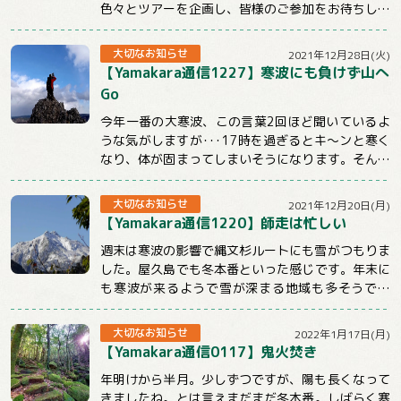
色々とツアーを企画し、皆様のご参加をお待ちして
おります。引き続きYamakaraを...
大切なお知らせ
2021年12月28日(火)
【Yamakara通信1227】寒波にも負けず山へ
Go
今年一番の大寒波、この言葉2回ほど聞いているよ
うな気がしますが･･･17時を過ぎるとキ～ンと寒く
なり、体が固まってしまいそうになります。そんな
時こそ体を動かしてぽかぽかにしないとだめ...
大切なお知らせ
2021年12月20日(月)
【Yamakara通信1220】師走は忙しい
週末は寒波の影響で縄文杉ルートにも雪がつもりま
した。屋久島でも冬本番といった感じです。年末に
も寒波が来るようで雪が深まる地域も多そうです
ね。今週のメルマガはnewツアーや屋久島ツアー...
大切なお知らせ
2022年1月17日(月)
【Yamakara通信0117】鬼火焚き
年明けから半月。少しずつですが、陽も長くなって
きましたね。とは言えまだまだ冬本番。しばらく寒