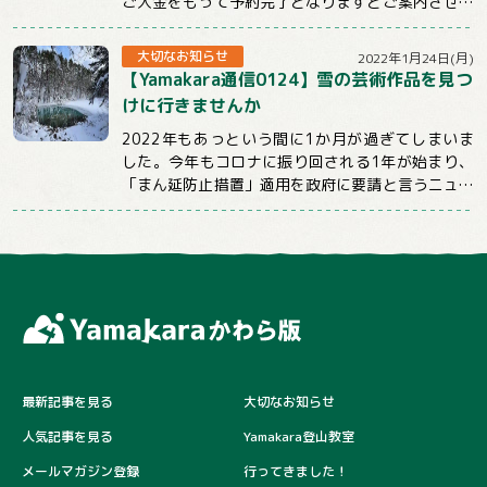
ご入金をもって予約完了となりますとご案内させて
いただいておりました。
しかしお申込後、そのままご連...
大切なお知らせ
2022年1月24日(月)
【Yamakara通信0124】雪の芸術作品を見つ
けに行きませんか
2022年もあっという間に1か月が過ぎてしまいま
した。今年もコロナに振り回される1年が始まり、
「まん延防止措置」適用を政府に要請と言うニュー
スばかり目にする日々が続いていますが、コロ...
最新記事を見る
大切なお知らせ
人気記事を見る
Yamakara登山教室
メールマガジン登録
行ってきました！