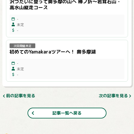
沢づたいに登って奥多摩の山へ 棒ノ折～岩茸石山・
高水山縦走コース
-
未定
-
次回開催未定
初めてのYamakaraツアーへ！ 奥多摩湖
-
未定
-
前の記事を見る
次の記事を見る
記事一覧へ戻る