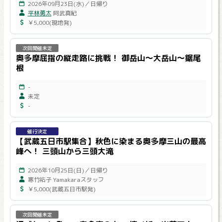
2026年09月23日(水)／日帰り
平林勇太
阿武真紀
￥5,000(現地発)
次回開催未定
奥多摩屈指の縦走路に挑戦！ 御岳山～大岳山～鋸尾
根
-
未定
-
催行決定
【武蔵五日市駅集合】秋色に染まる奥多摩三山の最高
峰へ！ 三頭山から三頭大滝
2026年10月25日(日)／日帰り
寒竹祐子 Yamakaraスタッフ
￥5,000(武蔵五日市駅発)
次回開催未定