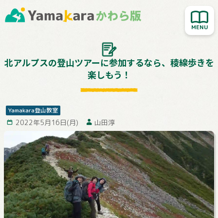
新着記事を読む
人気記事を読む
大切なお知らせ
北アルプスの登山ツアーに参加するなら、稜線歩きを
楽しもう！
Yamakara登山教室
行ってきました！
Yamakara登山教室
お客様レポート
2022年5月16日(月)
山田淳
Yamakaraサイト
お問い合わせ