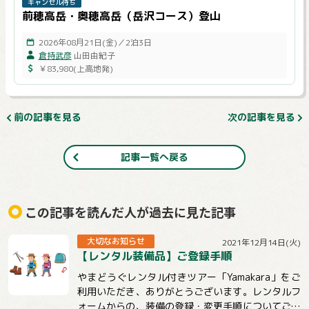
キャンセル待ち
前穂高岳・奥穂高岳（岳沢コース）登山
2026年08月21日(金)／2泊3日
倉持武彦
山田由紀子
￥83,980(上高地発)
前の記事を見る
次の記事を見る
記事一覧へ戻る
この記事を読んだ人が過去に見た記事
大切なお知らせ
2021年12月14日(火)
【レンタル装備品】ご登録手順
やまどうぐレンタル付きツアー「Yamakara」をご
利用いただき、ありがとうございます。レンタルフ
ォームからの、装備の登録・変更手順についてご説