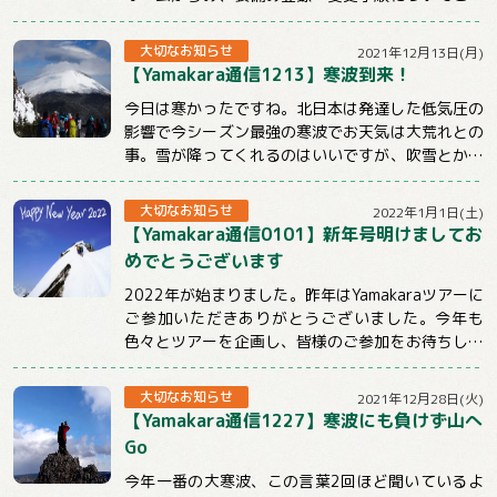
明させていただきます。【注意事項】★ツ...
大切なお知らせ
2021年12月13日(月)
【Yamakara通信1213】寒波到来！
今日は寒かったですね。北日本は発達した低気圧の
影響で今シーズン最強の寒波でお天気は大荒れとの
事。雪が降ってくれるのはいいですが、吹雪とかは
ちょっと。。。明日からも冷えるようですので山...
大切なお知らせ
2022年1月1日(土)
【Yamakara通信0101】新年号明けましてお
めでとうございます
2022年が始まりました。昨年はYamakaraツアーに
ご参加いただきありがとうございました。今年も
色々とツアーを企画し、皆様のご参加をお待ちして
おります。引き続きYamakaraを...
大切なお知らせ
2021年12月28日(火)
【Yamakara通信1227】寒波にも負けず山へ
Go
今年一番の大寒波、この言葉2回ほど聞いているよ