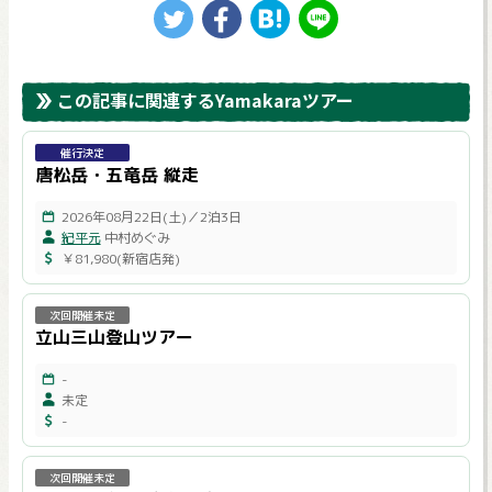
この記事に関連するYamakaraツアー
催行決定
唐松岳・五竜岳 縦走
2026年08月22日(土)／2泊3日
紀平元
中村めぐみ
￥81,980(新宿店発)
次回開催未定
立山三山登山ツアー
-
未定
-
次回開催未定