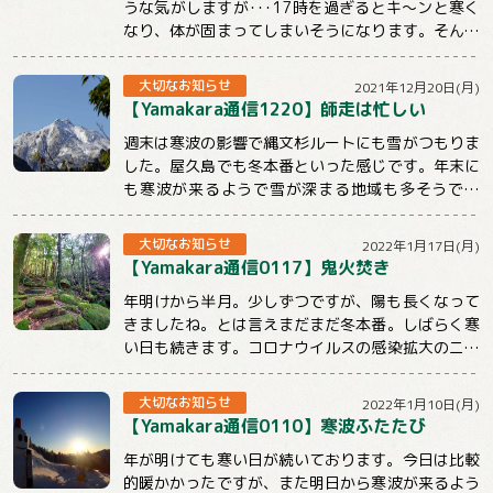
うな気がしますが･･･17時を過ぎるとキ～ンと寒く
なり、体が固まってしまいそうになります。そんな
時こそ体を動かしてぽかぽかにしないとだめ...
大切なお知らせ
2021年12月20日(月)
【Yamakara通信1220】師走は忙しい
週末は寒波の影響で縄文杉ルートにも雪がつもりま
した。屋久島でも冬本番といった感じです。年末に
も寒波が来るようで雪が深まる地域も多そうです
ね。今週のメルマガはnewツアーや屋久島ツアー...
大切なお知らせ
2022年1月17日(月)
【Yamakara通信0117】鬼火焚き
年明けから半月。少しずつですが、陽も長くなって
きましたね。とは言えまだまだ冬本番。しばらく寒
い日も続きます。コロナウイルスの感染拡大のニュ
ースも気になる状況ですが、体調管理と感染対策...
大切なお知らせ
2022年1月10日(月)
【Yamakara通信0110】寒波ふたたび
年が明けても寒い日が続いております。今日は比較
的暖かかったですが、また明日から寒波が来るよう