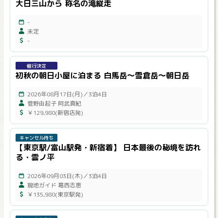
大日三山から 称名の滝縦走
-
未定
-
催行決定
初秋の朝日小屋に泊まる 白馬岳～雪倉岳～朝日岳
2026年08月17日(月)／3泊4日
菅野由起子 阿武真紀
￥129,980(新宿店発)
キャンセル待ち
【東京駅/富山駅発・新宿着】 日本最後の秘境を訪れ
る・雲ノ平
2026年09月03日(木)／3泊4日
現地ガイド 葛西志恵
￥135,980(東京駅発)