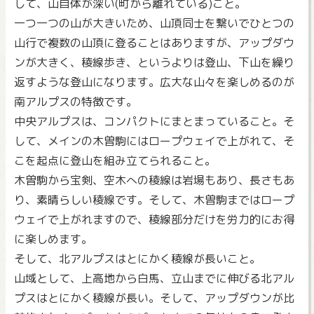
して、山自体が深い(町から離れている)こと。
一つ一つの山が大きいため、山頂同士を繋いでひとつの
山行で複数の山頂に登ることはありますが、アップダウ
ンが大きく、稜線歩き、というよりは登山、下山を繰り
返すような登山になります。広大な山々を楽しめるのが
南アルプスの特徴です。
中央アルプスは、コンパクトにまとまっていること。そ
して、メインの木曽駒にはロープウェイで上がれて、そ
こを起点に登山を組み立てられること。
木曽駒から宝剣、空木への稜線は岩場もあり、長さもあ
り、素晴らしい稜線です。そして、木曽駒まではロープ
ウェイで上がれますので、稜線部分だけを労力的にお得
に楽しめます。
そして、北アルプスはとにかく稜線が長いこと。
山域として、上高地から白馬、立山までに伸びる北アル
プスはとにかく稜線が長い。そして、アップダウンが比