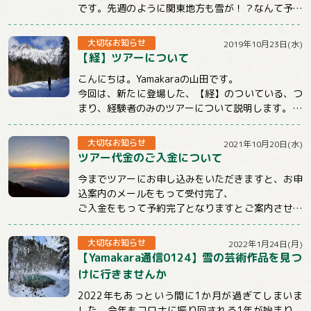
です。先週のように関東地方も雪が！？なんて予報
もチラホラでています。山に行くときもそうでな...
大切なお知らせ
2019年10月23日(水)
【経】ツアーについて
こんにちは。Yamakaraの山田です。
今回は、新たに登場した、【経】のついている、つ
まり、経験者のみのツアーについて説明します。
まず、この【経】のついているツアーは雪山のみ...
大切なお知らせ
2021年10月20日(水)
ツアー代金のご入金について
今までツアーにお申し込みをいただきますと、お申
込案内のメールをもって受付完了、
ご入金をもって予約完了となりますとご案内させて
いただいておりました。
しかしお申込後、そのままご連...
大切なお知らせ
2022年1月24日(月)
【Yamakara通信0124】雪の芸術作品を見つ
けに行きませんか
2022年もあっという間に1か月が過ぎてしまいま
した。今年もコロナに振り回される1年が始まり、