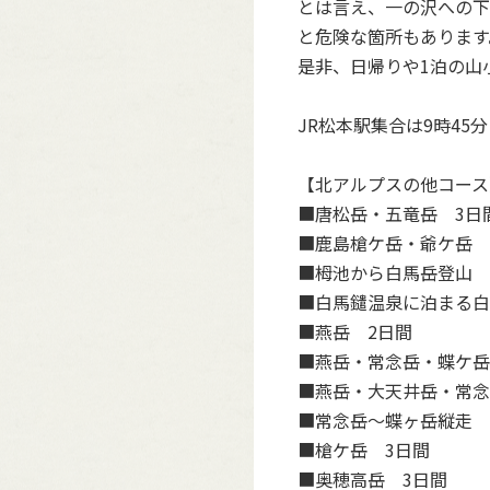
とは言え、一の沢への下
と危険な箇所もあります
是非、日帰りや1泊の山
JR松本駅集合は9時45
【北アルプスの他コース
■
唐松岳・五竜岳 3日
■
鹿島槍ケ岳・爺ケ岳 
■
栂池から白馬岳登山 
■
白馬鑓温泉に泊まる白
■
燕岳 2日間
■
燕岳・常念岳・蝶ケ岳
■
燕岳・大天井岳・常念
■
常念岳～蝶ヶ岳縦走 
■
槍ケ岳 3日間
■
奥穂高岳 3日間