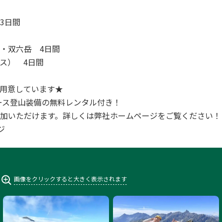
3日間
・双六岳 4日間
ス） 4日間
岳へ
用意しています★
全コース登山装備の無料レンタル付き！
加いただけます。詳しくは弊社ホームページをご覧ください！
ジ
画像をクリックすると大きく表示されます