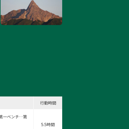
行動時間
…第一ベンチ…第
5.5時間