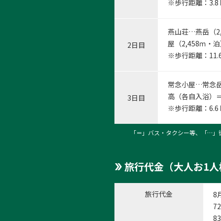
※歩行距離：3.
燕山荘…燕岳（2
屋（2,458ｍ・
2日目
※歩行距離：11
常念小屋…常念岳
高（各自入浴）＝
3日目
※歩行距離：6.
「＝」バス・タクシー等、「…」
旅行代金（大人お1人
旅行代金
8
72
83