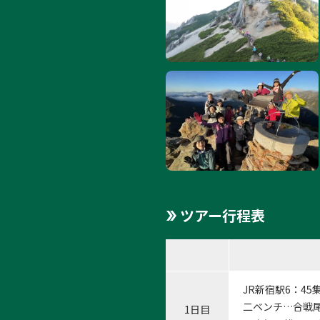
ツアー行程表
JR新宿駅6：4
二ベンチ…合戦尾
1日目