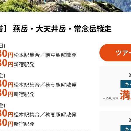
着】 燕岳・大天井岳・常念岳縦走
日)
80
ツア
円
松本駅集合／穂高駅解散発
80
円
新宿駅発
金)
80
円
松本駅集合／穂高駅解散発
キ
80
満
円
新宿駅発
申込数/定員
金)
80
円
松本駅集合／穂高駅解散発
80
円
新宿駅発
キ