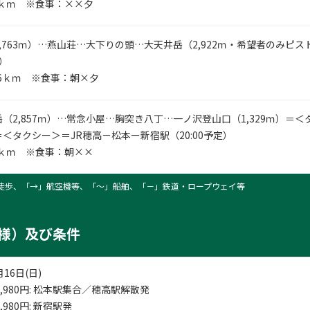
8ｋｍ ※食事：××夕
,763ｍ）…燕山荘…大下りの頭…大天井岳（2,922ｍ・希望者のみピ
泊）
.6ｋｍ ※食事：朝×夕
（2,857ｍ）…常念小屋…胸突き八丁…一ノ沢登山口（1,329ｍ）＝
＜タクシー＞＝JR穂高－松本ー新宿駅（20:00予定）
6ｋｍ ※食事：朝××
徒歩、「→」航空機等、「〜」船舶、「－」鉄道・ロープウェイ等
様）及び条件
月16日(日)
,980
円
: 松本駅集合／穂高駅解散発
,980
円
: 新宿駅発