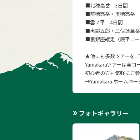
■
北穂高岳 3日間
■
前穂高岳・奥穂高岳 
■
雲ノ平 4日間
■
黒部五郎・三俣蓮華岳
■
裏銀座縦走（鏡平コー
1:燕
1
/
6
★他にも多数ツアーをご
Yamakaraツアーは
初心者の方も気軽にご参
→
Yamakara ホームペー
フォトギャラリー