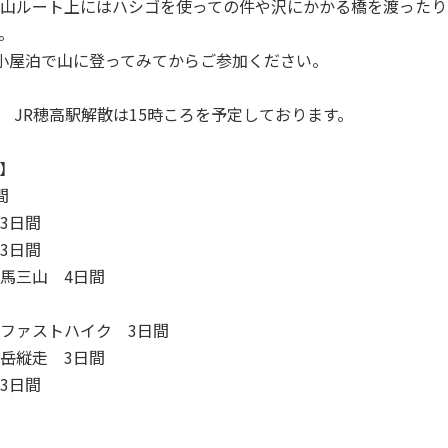
山ルート上にはハシゴを使っての件や沢にかかる橋を渡ったり
。
小屋泊で山に登ってみてからご参加ください。
分 JR穂高駅解散は15時ころを予定しております。
】
間
3日間
3日間
馬三山 4日間
ファストハイク 3日間
岳縦走 3日間
3日間