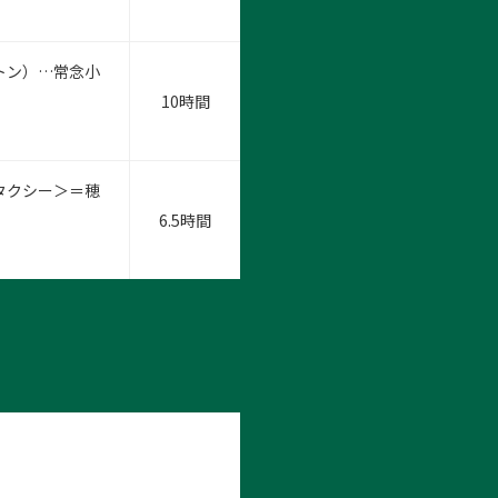
ストン）…常念小
10時間
＜タクシー＞＝穂
6.5時間