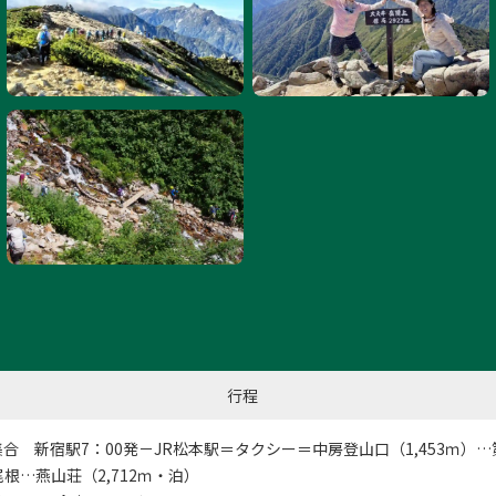
行程
5集合 新宿駅7：00発－JR松本駅＝タクシー＝中房登山口（1,453ｍ）
根…燕山荘（2,712ｍ・泊）