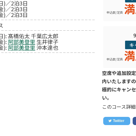
日)／2泊3日
満
金)／2泊3日
申込数/定員
金)／2泊3日
ス
(日): 髙橋佑太 千葉広太郎
金):
阿部美登里
生井律子
キ
金):
阿部美登里
沖本達也
満
申込数/定員
空席や追加設定
内いたしますの
極的にキャンセ
い。
このコース詳細