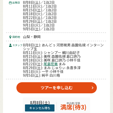
8月8日(土)／1泊2日
出発日
8月11日(火)／1泊2日
8月15日(土)／1泊2日
8月18日(火)／1泊2日
8月22日(土)／1泊2日
8月29日(土)／1泊2日
9月1日(火)／1泊2日
9月5日(土)／1泊2日
山梨・静岡
目的地
8月8日(土): あんどぅ 河野晃男 森園佑規 インターン
スタッフ
シップ生
8月11日(火): シャンプー 綱川由記子
8月15日(土): 美咲 森園佑規 島口詩乃
8月18日(火): 美咲 島口詩乃 小林千佳
8月22日(土):
尾島宏美
まみ
8月29日(土): まみ じゅりぃ 永喜多淳
9月1日(火): 一平 小林千佳
9月5日(土): 純平 白川格
ツアーを申し込む
8月8日(土)
申込数/定員
満席(待3)
キャンセル待ち