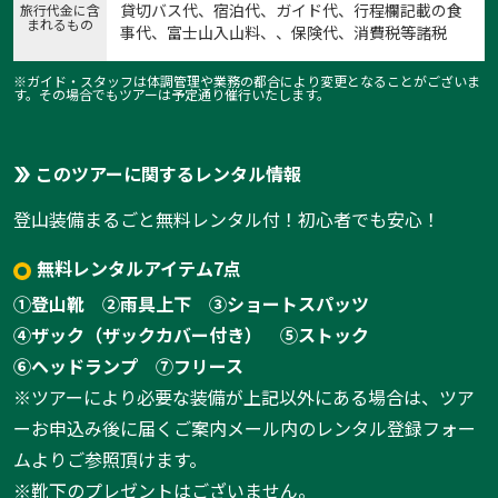
貸切バス代、宿泊代、ガイド代、行程欄記載の食
旅行代金に含
まれるもの
事代、富士山入山料、、保険代、消費税等諸税
※ガイド・スタッフは体調管理や業務の都合により変更となることがございま
す。その場合でもツアーは予定通り催行いたします。
このツアーに関するレンタル情報
登山装備まるごと無料レンタル付！初心者でも安心！
無料レンタルアイテム7点
①登山靴
②雨具上下
③ショートスパッツ
④ザック（ザックカバー付き）
⑤ストック
⑥ヘッドランプ
⑦フリース
※ツアーにより必要な装備が上記以外にある場合は、ツア
ーお申込み後に届くご案内メール内のレンタル登録フォー
ムよりご参照頂けます。
※靴下のプレゼントはございません。