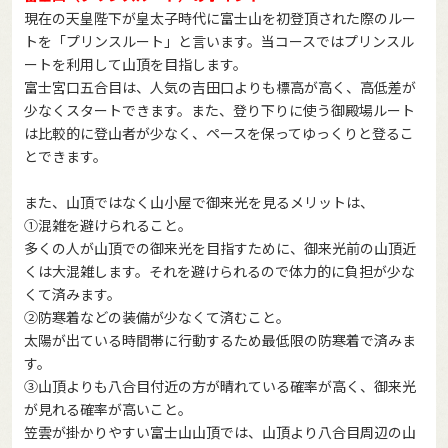
現在の天皇陛下が皇太子時代に富士山を初登頂された際のルー
トを「プリンスルート」と言います。当コースではプリンスル
ートを利用して山頂を目指します。
富士宮口五合目は、人気の吉田口よりも標高が高く、高低差が
少なくスタートできます。また、登り下りに使う御殿場ルート
は比較的に登山者が少なく、ペースを保ってゆっくりと登るこ
とできます。
また、山頂ではなく山小屋で御来光を見るメリットは、
①混雑を避けられること。
多くの人が山頂での御来光を目指すために、御来光前の山頂近
くは大混雑します。それを避けられるので体力的に負担が少な
くて済みます。
②防寒着などの装備が少なくて済むこと。
太陽が出ている時間帯に行動するため最低限の防寒着で済みま
す。
③山頂よりも八合目付近の方が晴れている確率が高く、御来光
が見れる確率が高いこと。
笠雲が掛かりやすい富士山山頂では、山頂より八合目周辺の山