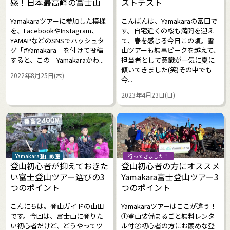
感！日本最高峰の富士山
ストテスト
Yamakaraツアーに参加した模様
こんばんは、Yamakaraの富田で
を、FacebookやInstagram、
す。自宅近くの桜も満開を迎え
YAMAPなどのSNSでハッシュタ
て、春を感じる今日この頃。雪
グ「#Yamakara」を付けて投稿
山ツアーも無事ピークを越えて、
すると、この「Yamakaraかわ...
担当者として意識が一気に夏に
傾いてきました(笑)その中でも
2022年8月25日(木)
今...
2023年4月23日(日)
Yamakara登山教室
行ってきました！
登山初心者が抑えておきた
登山初心者の方にオススメ
い富士登山ツアー選びの3
Yamakara富士登山ツアー3
つのポイント
つのポイント
こんにちは。登山ガイドの山田
Yamakaraツアーはここが違う！
です。今回は、富士山に登りた
①登山装備まるごと無料レンタ
い初心者だけど、どうやってツ
ル付②初心者の方にお薦めな登