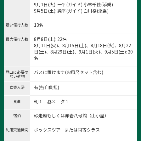
9月1日(火): 一平(ガイド) 小林千佳(添乗)
9月5日(土): 純平(ガイド) 白川格(添乗)
13名
最少催行人数
8月8日(土): 22名
最大催行人数
8月11日(火)、8月15日(土)、8月18日(火)、8月22
日(土)、8月29日(土)、9月1日(火)、9月5日(土): 20
名
バスに置けます(お風呂セット含む)
登山に必要の
ない荷物
有(各自負担)
立寄入浴
朝１ 昼× 夕１
食事
砂走館もしくは赤岩八号館（山小屋）
宿泊
ボックスツアーまたは同等クラス
利用交通機関