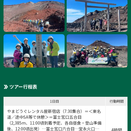
1:富士宮口新五合目からスタート
1
/
12
ツアー行程表
1日目
行動時間
やまどうぐレンタル屋新宿店
（7:30集合）＝＜東名
道／途中SA等で休憩＞＝富士宮口五合目
（2,385m、11:00頃到着予定、各自昼食・登山準備
後、12:00頃出発）…富士宮口六合目…宝永火口…
4時間