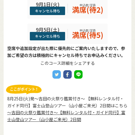
9月1日(火)
申込数/定員
満席(待2)
キャンセル待ち
9月5日(土)
申込数/定員
満席(待5)
キャンセル待ち
空席や追加設定が出た際に優先的にご案内いたしますので、参
加ご希望の方は積極的にキャンセル待ちでお申込みください。
このコース詳細をシェアする
8月25日(火)発～吉田の火祭り鑑賞付き～ 【無料レンタル付・
ガイド同行】富士山登山ツアー（山小屋ご来光）2日間はこちら
～吉田の火祭り鑑賞付き～【無料レンタル付・ガイド同行】富
士山登山ツアー（山小屋ご来光）2日間