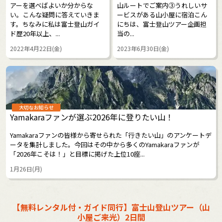
アーを選べばよいか分からな
山ルートでご案内③うれしいサ
い。こんな疑問に答えていきま
ービスがある山小屋に宿泊こん
す。ちなみに私は富士登山ガイ
にちは、富士登山ツアー企画担
ド歴20年以上、...
当の...
2022年4月22日(金)
2023年6月30日(金)
大切なお知らせ
Yamakaraファンが選ぶ2026年に登りたい山！
Yamakaraファンの皆様から寄せられた「行きたい山」のアンケートデ
ータを集計しました。今回はその中から多くのYamakaraファンが
「2026年こそは！」と目標に掲げた上位10座...
1月26日(月)
【無料レンタル付・ガイド同行】富士山登山ツアー（山
小屋ご来光）2日間