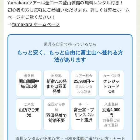
Yamakaraツアーは全コース登山装備の無料レンタル付き！
初心者の方も気軽にご参加いただけます。詳しくは弊社ホーム
ページをご覧ください！
→
Yamakara ホームページ
道具を自分で持っているなら
もっと安く、もっと自由に富士山へ登れる方
法があります
出発日
出発地
ツアー料金
カード決済
開山期間中
新宿7:30発
25,980円〜
クレジッ
毎日出発
または羽田
トカード
道具レンタ
発着
OK
ルは別途
ご来光
全国から参
ルート
入山登録
山頂でご来
富士宮・プ
別途4,000
加
光
リンス 2ル
円
羽田発着で
ート選択
前泊不要
お客様ご自
身で登録
道具レンタルが不要な方・日程を柔軟に選びたい方・カード