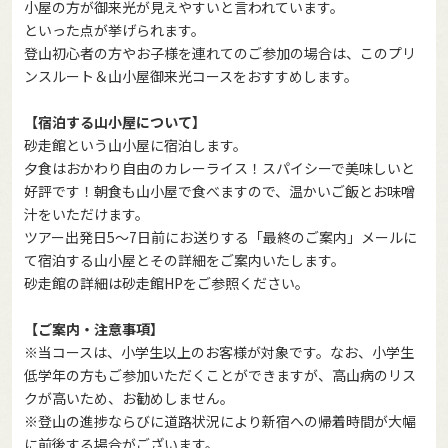
小屋の方が御来光が見えやすいと言われています。
といった点が挙げられます。
登山初心者の方やお子様を連れてのご参加の場合は、このプリ
ンスルート＆山小屋御来光コースをおすすめします。
【宿泊する山小屋について】
砂走館という山小屋に宿泊します。
夕食はおかわり自由のカレーライス！スパイシーで美味しいと
好評です！朝食も山小屋で食べますので、温かいご飯とお味噌
汁をいただけます。
ツアー出発日5～7日前にお送りする「最終のご案内」メールに
て宿泊する山小屋とその詳細をご案内いたします。
砂走館の詳細は
砂走館HP
をご参照ください。
【ご案内・注意事項】
※当コースは、小学生以上のお客様が対象です。なお、小学生
低学年の方もご参加いただくことができますが、高山病のリス
クが高いため、お勧めしません。
※登山の進捗ならびに道路状況により新宿への帰着時間が大幅
に前後する場合がございます。