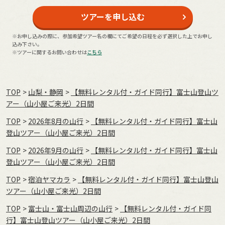
ツアーを申し込む
※お申し込みの際に、参加希望ツアー名の欄にてご希望の日程を必ず選択した上でお申し
込み下さい。
※ツアーに関するお問い合わせは
こちら
TOP
山梨・静岡
【無料レンタル付・ガイド同行】富士山登山ツ
アー（山小屋ご来光）2日間
TOP
2026年8月の⼭⾏
【無料レンタル付・ガイド同行】富士山
登山ツアー（山小屋ご来光）2日間
TOP
2026年9月の⼭⾏
【無料レンタル付・ガイド同行】富士山
登山ツアー（山小屋ご来光）2日間
TOP
宿泊ヤマカラ
【無料レンタル付・ガイド同行】富士山登山
ツアー（山小屋ご来光）2日間
TOP
富士山・富士山周辺の山行
【無料レンタル付・ガイド同
行】富士山登山ツアー（山小屋ご来光）2日間