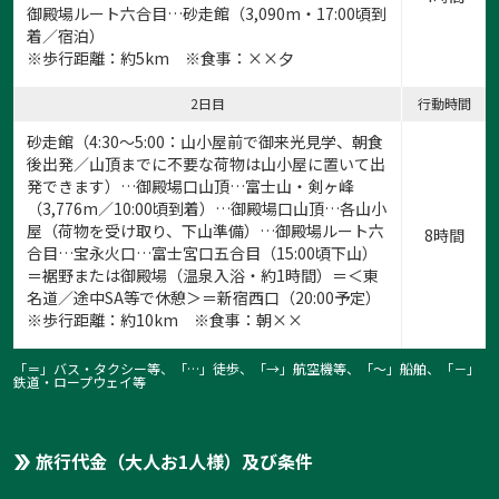
御殿場ルート六合目…砂走館（3,090m・17:00頃到
着／宿泊）
※歩行距離：約5km ※食事：××夕
2日目
行動時間
砂走館（4:30～5:00：山小屋前で御来光見学、朝食
後出発／山頂までに不要な荷物は山小屋に置いて出
発できます）…御殿場口山頂…富士山・剣ヶ峰
（3,776m／10:00頃到着）…御殿場口山頂…各山小
屋（荷物を受け取り、下山準備）…御殿場ルート六
8時間
合目…宝永火口…富士宮口五合目（15:00頃下山）
＝裾野または御殿場（温泉入浴・約1時間）＝＜東
名道／途中SA等で休憩＞＝新宿西口（20:00予定）
※歩行距離：約10km ※食事：朝××
「＝」バス・タクシー等、「…」徒歩、「→」航空機等、「〜」船舶、「－」
鉄道・ロープウェイ等
旅行代金（大人お1人様）及び条件