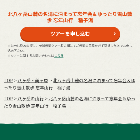
北八ヶ岳山麓の名湯に泊まって忘年会＆ゆったり雪山散
歩 忘年山行 稲子湯
ツアーを申し込む
※お申し込みの際に、参加希望ツアー名の欄にてご希望の日程を必ず選択した上でお申し
込み下さい。
※ツアーに関するお問い合わせは
こちら
TOP
八ヶ岳・美ヶ原
北八ヶ岳山麓の名湯に泊まって忘年会＆ゆ
ったり雪山散歩 忘年山行 稲子湯
TOP
八ヶ岳の山行
北八ヶ岳山麓の名湯に泊まって忘年会＆ゆっ
たり雪山散歩 忘年山行 稲子湯