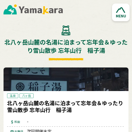
MENU
北八ヶ岳山麓の名湯に泊まって忘年会＆ゆった
り雪山散歩 忘年山行 稲子湯
温泉
八ヶ岳
北八ヶ岳山麓の名湯に泊まって忘年会＆ゆったり
雪山散歩 忘年山行 稲子湯
-
料金
次回開催未定
出発日