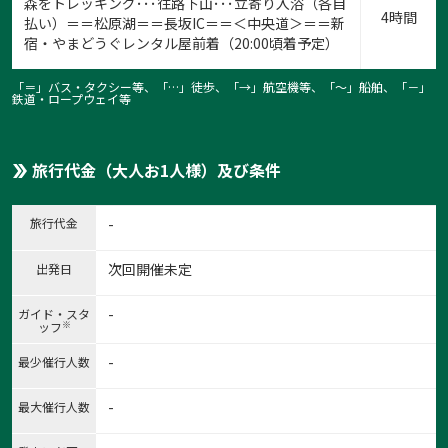
森をトレッキング･･･往路下山･･･立寄り入浴（各自
4時間
払い）＝＝松原湖＝＝長坂IC＝＝＜中央道＞＝＝新
宿・やまどうぐレンタル屋前着（20:00頃着予定）
「＝」バス・タクシー等、「…」徒歩、「→」航空機等、「〜」船舶、「－」
鉄道・ロープウェイ等
旅行代金（大人お1人様）及び条件
旅行代金
-
次回開催未定
出発日
-
ガイド・スタ
※
ッフ
-
最少催行人数
-
最大催行人数