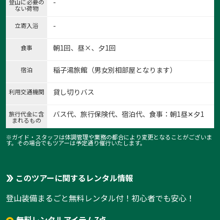
-
登山に必要の
ない荷物
-
立寄入浴
朝1回、昼×、夕1回
食事
1:清里から富士山
稲子湯旅館（男女別相部屋となります）
宿泊
1
/
11
貸し切りバス
利用交通機関
バス代、旅行保険代、宿泊代、食事：朝1昼✕夕1
旅行代金に含
まれるもの
※ガイド・スタッフは体調管理や業務の都合により変更となることがございま
す。その場合でもツアーは予定通り催行いたします。
このツアーに関するレンタル情報
登山装備まるごと無料レンタル付！初心者でも安心！
無料レンタルアイテム7点