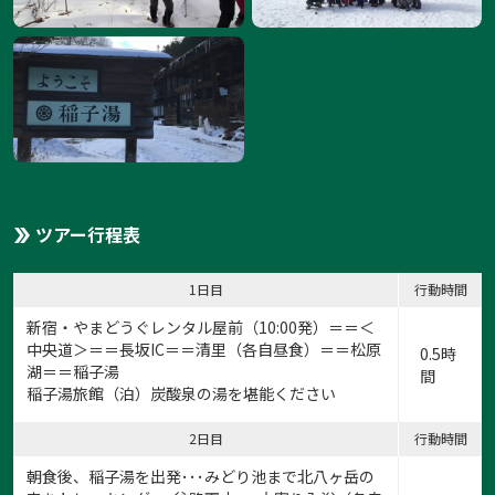
ツアー行程表
1日目
行動時間
新宿・やまどうぐレンタル屋前（10:00発）＝＝＜
中央道＞＝＝長坂IC＝＝清里（各自昼食）＝＝松原
0.5時
湖＝＝稲子湯
間
稲子湯旅館（泊）炭酸泉の湯を堪能ください
2日目
行動時間
朝食後、稲子湯を出発･･･みどり池まで北八ヶ岳の