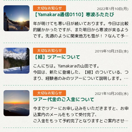
大切なお知らせ
2022年1月10日(月)
【Yamakara通信0110】寒波ふたたび
年が明けても寒い日が続いております。今日は比較
的暖かかったですが、また明日から寒波が来るよう
です。先週のように関東地方も雪が！？なんて予報
もチラホラでています。山に行くときもそうでな...
大切なお知らせ
2019年10月23日(水)
【経】ツアーについて
こんにちは。Yamakaraの山田です。
今回は、新たに登場した、【経】のついている、つ
まり、経験者のみのツアーについて説明します。
まず、この【経】のついているツアーは雪山のみ...
大切なお知らせ
2021年10月20日(水)
ツアー代金のご入金について
今までツアーにお申し込みをいただきますと、お申
込案内のメールをもって受付完了、
ご入金をもって予約完了となりますとご案内させて
いただいておりました。