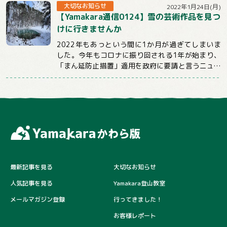
しかしお申込後、そのままご連...
大切なお知らせ
2022年1月24日(月)
【Yamakara通信0124】雪の芸術作品を見つ
けに行きませんか
2022年もあっという間に1か月が過ぎてしまいま
した。今年もコロナに振り回される1年が始まり、
「まん延防止措置」適用を政府に要請と言うニュー
スばかり目にする日々が続いていますが、コロ...
最新記事を見る
大切なお知らせ
人気記事を見る
Yamakara登山教室
メールマガジン登録
行ってきました！
お客様レポート