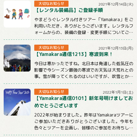
大切なお知らせ
2021年12月14日(火)
【レンタル装備品】ご登録手順
やまどうぐレンタル付きツアー「Yamakara」をご
利用いただき、ありがとうございます。レンタルフ
ォームからの、装備の登録・変更手順についてご説
明させていただきます。【注意事項】★ツ...
大切なお知らせ
2021年12月13日(月)
【Yamakara通信1213】寒波到来！
今日は寒かったですね。北日本は発達した低気圧の
影響で今シーズン最強の寒波でお天気は大荒れとの
事。雪が降ってくれるのはいいですが、吹雪とかは
ちょっと。。。明日からも冷えるようですので山...
大切なお知らせ
2022年1月1日(土)
【Yamakara通信0101】新年号明けましてお
めでとうございます
2022年が始まりました。昨年はYamakaraツアーに
ご参加いただきありがとうございました。今年も
色々とツアーを企画し、皆様のご参加をお待ちして
おります。引き続きYamakaraを...