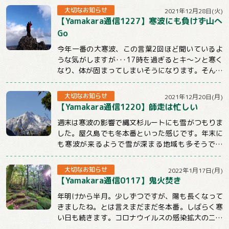
大切なお知らせ
2021年12月28日(火)
【Yamakara通信1227】寒波にも負けず山へ
Go
今年一番の大寒波、この言葉2回ほど聞いているよ
うな気がしますが･･･17時を過ぎるとキ～ンと寒く
なり、体が固まってしまいそうになります。そんな
時こそ体を動かしてぽかぽかにしないとだめ...
大切なお知らせ
2021年12月20日(月)
【Yamakara通信1220】師走は忙しい
週末は寒波の影響で縄文杉ルートにも雪がつもりま
した。屋久島でも冬本番といった感じです。年末に
も寒波が来るようで雪が深まる地域も多そうです
ね。今週のメルマガはnewツアーや屋久島ツアー...
大切なお知らせ
2022年1月17日(月)
【Yamakara通信0117】鬼火焚き
年明けから半月。少しずつですが、陽も長くなって
きましたね。とは言えまだまだ冬本番。しばらく寒
い日も続きます。コロナウイルスの感染拡大のニュ
ースも気になる状況ですが、体調管理と感染対策...