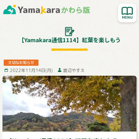
新着記事を読む
人気記事を読む
大切なお知らせ
【Yamakara通信1114】紅葉を楽しもう
Yamakara登山教室
行ってきました！
大切なお知らせ
2022年11月14日(月)
渡辺やすえ
お客様レポート
Yamakaraサイト
お問い合わせ