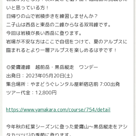
いと思っている方！
日帰りの山で岩稜歩きを練習しませんか？
二子山は西岳と東岳の二峰からなる双耳峰です。
今回は岩稜が長い西岳に登ります。
岩場が不安な方はここで自信をつけて、夏のアルプスに
臨まれるとより一層アルプスを楽しめるはずです！
◎愛鷹連峰 越前岳・黒岳縦走 ワンデー
出発日：2023年05月20日(土)
集合場所：やまどうぐレンタル屋新宿店前 7:00出発
ツアー代金：12,800円
https://www.yamakara.com/course/754/detail
今年秋の紅葉シーズンに登った愛鷹山～黒岳縦走をアシ
タカツツジの季節に登ります。