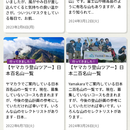
山」です。富士山や穂高岳のよ
いましたが、風がやみ日が差し
うに有名な山もありますが、あ
込んでくると気持ちの良い温か
まり知られて...
さが。ついついマスクをしてい
る毎日で、お肌...
2024年3月12日(火)
2023年2月6日(月)
行ってきました！
行ってきました！
【ヤマカラ登山ツアー】日
【ヤマカラ登山ツアー】日
本百名山一覧
本二百名山一覧
ヤマカラでご案内している日本
Yamakaraでご案内している日本
百名山の一覧です。現在、募集
二百名山の一覧です。現在、募
していないコースも含まれます
集していないコースも含まれま
が、今後の登山計画の参考にし
すが、今後の登山計画の参考に
ていただければ幸いです。いろ
していただければ幸いです。い
んな山のセレクトリストがあり
ろんな山のセレクトリストがあ
ます - 日本...
ります...
2022年6月7日(火)
2024年3月26日(火)