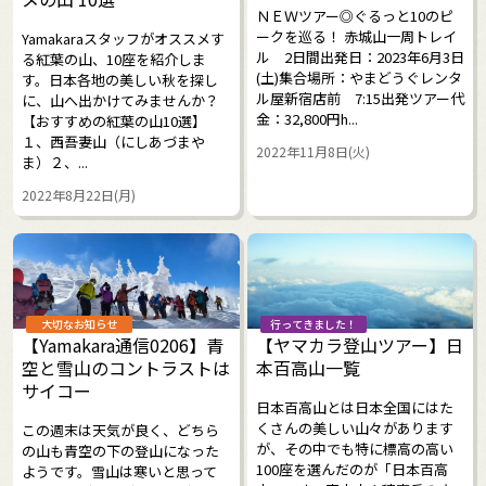
ＮＥＷツアー◎ぐるっと10のピ
ークを巡る！ 赤城山一周トレイ
Yamakaraスタッフがオススメす
ル 2日間出発日：2023年6月3日
る紅葉の山、10座を紹介しま
(土)集合場所：やまどうぐレンタ
す。日本各地の美しい秋を探し
ル屋新宿店前 7:15出発ツアー代
に、山へ出かけてみませんか？
金：32,800円h...
【おすすめの紅葉の山10選】
１、西吾妻山（にしあづまや
2022年11月8日(火)
ま）２、...
2022年8月22日(月)
大切なお知らせ
行ってきました！
【Yamakara通信0206】青
【ヤマカラ登山ツアー】日
空と雪山のコントラストは
本百高山一覧
サイコー
日本百高山とは日本全国にはた
くさんの美しい山々があります
この週末は天気が良く、どちら
が、その中でも特に標高の高い
の山も青空の下の登山になった
100座を選んだのが「日本百高
ようです。雪山は寒いと思って