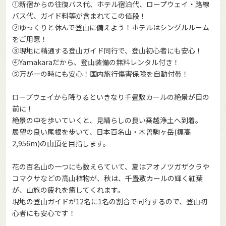
①新宿からの往復バス代、ホテル宿泊代、ロープウェイ・路線
バス代、ガイド料等が含まれてこの値段！
②ゆっくりと休んで登山に備えよう！ホテルはシングルルーム
をご用意！
③現地に精通する登山ガイド同行で、登山初心者にも安心！
④Yamakaraだから、登山装備の無料レンタル付き！
⑤万が一の時にも安心！国内旅行傷害保険を自動付帯！
ロープウェイから降りるといきなり千畳敷カールの絶景が目の
前に！
絶景の中を歩いていくと、見晴らしの良い乗越浄土へ到着。
展望の良い尾根を歩いて、日本百名山・木曽駒ヶ岳(標高
2,956m)の山頂を目指します。
花の百名山の一つにも数えらていて、夏はアオノツガザクラや
コマクサなどの高山植物が、秋は、千畳敷カールの輝く紅葉
が、山旅の疲れを癒してくれます。
現地の登山ガイドが12名に1名の割合で同行するので、登山初
心者にも安心です！