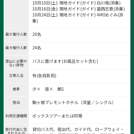
10月10日(土): 現地ガイド(ガイド) 白川格(添乗)
10月16日(金): 現地ガイド(ガイド) 葛西志恵(添乗)
10月24日(土): 現地ガイド(ガイド) 中村めぐみ(添
乗)
1:シナノキンバイ
20名
最少催行人数
1
/
8
24名
最大催行人数
バスに置けます(お風呂セット含む)
登山に必要の
ない荷物
有(各自負担)
立寄入浴
夕× 昼× 朝1
食事
駒ヶ根プレモントホテル（洋室／シングル）
宿泊
ボックスツアーまたは同等
利用交通機関
貸切バス代、宿泊代、ガイド代、ロープウェイ・
旅行代金に含
まれるもの