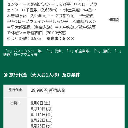
センター＝＜路線バス＞＝しらび平+++＜ロープウ
ェイ＞+++千畳敷（2,638m）…浄土乗越…中岳…
木曽駒ヶ岳（2,956m）…（往路下山）…千畳敷
4時間
+++＜ロープウェイ＞+++しらび平＝＜路線バス＞
＝早太郎温泉（各自入浴）＝＜中央道／途中SA等
で休憩＞＝新宿西口（20:00予定）
※歩行距離：3.5km ※食事：朝××
「＝」バス・タクシー等、「…」徒歩、「→」航空機等、「〜」船舶、「－」
鉄道・ロープウェイ等
旅行代金（大人お1人様）及び条件
旅行代金
29,980
円
: 新宿店発
8月8日(土)
出発日
8月10日(月)
8月14日(金)
8月22日(土)
8月26日(水)