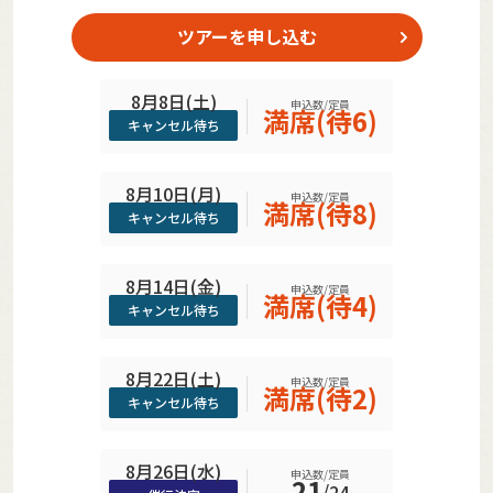
ツアーを申し込む
8月8日(土)
申込数/定員
満席(待6)
キャンセル待ち
8月10日(月)
申込数/定員
満席(待8)
キャンセル待ち
8月14日(金)
申込数/定員
満席(待4)
キャンセル待ち
8月22日(土)
申込数/定員
満席(待2)
キャンセル待ち
8月26日(水)
申込数/定員
21
/
24