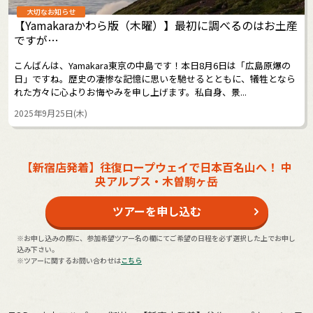
大切なお知らせ
【Yamakaraかわら版（木曜）】最初に調べるのはお土産
ですが…
こんばんは、Yamakara東京の中島です！本日8月6日は「広島原爆の
日」ですね。歴史の凄惨な記憶に思いを馳せるとともに、犠牲となら
れた方々に心よりお悔やみを申し上げます。私自身、景...
2025年9月25日(木)
【新宿店発着】往復ロープウェイで日本百名山へ！ 中
央アルプス・木曽駒ヶ岳
ツアーを申し込む
※お申し込みの際に、参加希望ツアー名の欄にてご希望の日程を必ず選択した上でお申し
込み下さい。
※ツアーに関するお問い合わせは
こちら