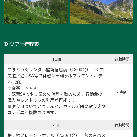
ツアー行程表
1日目
行動時間
やまどうぐレンタル屋新宿店前
（18:00発）＝＜中
央道／途中SA等で休憩＞＝
駒ヶ根プレモントホテ
ル
（泊）
※食事：×××
-時間
※双葉SAで少し長めの休憩を取るため、行動食の
購入やレストランの利用が可能です。
※夕食はついていませんが、ホテル近隣に飲食店や
コンビニが複数あります。
2日目
行動時間
駒ヶ根プレモントホテル（7:30出発）＝菅の台バス