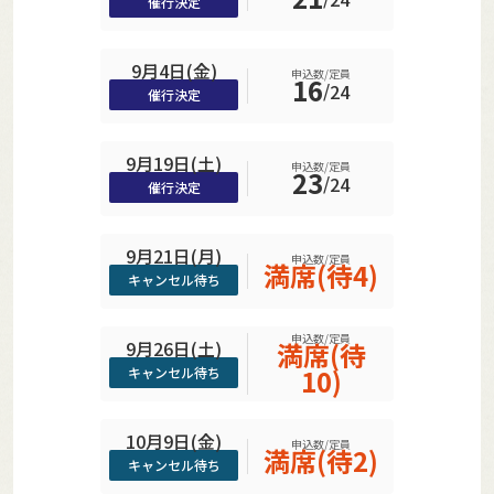
催行決定
9月4日(金)
申込数/定員
16
/
24
催行決定
9月19日(土)
申込数/定員
23
/
24
催行決定
9月21日(月)
申込数/定員
満席(待4)
キャンセル待ち
申込数/定員
9月26日(土)
満席(待
10)
キャンセル待ち
10月9日(金)
申込数/定員
満席(待2)
キャンセル待ち