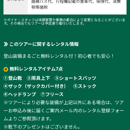
路線バス代、行程欄記載の食事代、保険代、消費
税等諸税
※ガイド・スタッフは体調管理や業務の都合により変更となることがございま
す。その場合でもツアーは予定通り催行いたします。
このツアーに関するレンタル情報
登山装備まるごと無料レンタル付！初心者でも安心！
無料レンタルアイテム7点
①登山靴
②雨具上下
③ショートスパッツ
④ザック（ザックカバー付き）
⑤ストック
⑥ヘッドランプ
⑦フリース
※ツアーにより必要な装備が上記以外にある場合は、ツア
ーお申込み後に届くご案内メール内のレンタル登録フォー
ムよりご参照頂けます。
※靴下のプレゼントはございません。