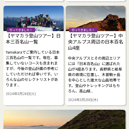
行ってきました！
行ってきました！
【ヤマカラ登山ツアー】日
【ヤマカラ登山ツアー】中
本三百名山一覧
央アルプス周辺の日本百名
山4座
Yamakaraでご案内している日本
三百名山の一覧です。現在、募
中央アルプスとその周辺エリア
集していないコースも含まれま
には『日本百名山』に選ばれた
すが、今後の登山計画の参考に
山が4座あります。長野県と岐阜
していただければ幸いです。い
県の県境に位置し、木曽駒ヶ岳
ろんな山のセレクトリストがあ
を中心とした雄大な山岳地帯で
ります...
す。登山やトレッキングはもち
ろん、高山植...
2024年3月26日(火)
2024年3月28日(木)