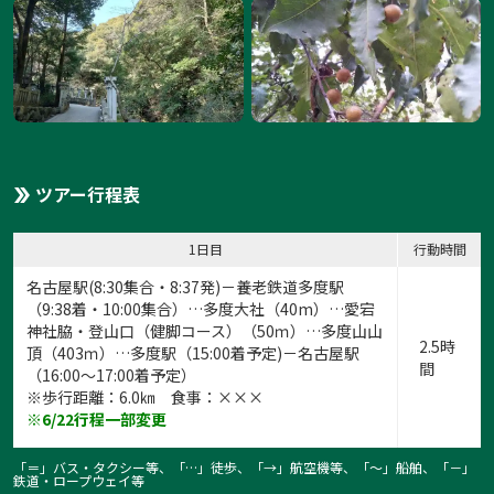
ツアー行程表
1日目
行動時間
名古屋駅(8:30集合・8:37発)－養老鉄道多度駅
（9:38着・10:00集合）…多度大社（40m）…愛宕
神社脇・登山口（健脚コース）（50ｍ）…多度山山
2.5時
頂（403ｍ）…多度駅（15:00着予定)－名古屋駅
間
（16:00～17:00着予定）
※歩行距離：6.0㎞ 食事：×××
※6/22行程一部変更
「＝」バス・タクシー等、「…」徒歩、「→」航空機等、「〜」船舶、「－」
鉄道・ロープウェイ等