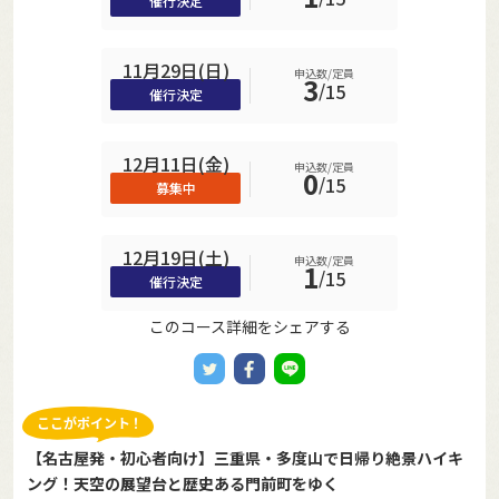
催行決定
11月29日(日)
申込数/定員
3
/
15
催行決定
12月11日(金)
申込数/定員
0
/
15
募集中
12月19日(土)
申込数/定員
1
/
15
催行決定
このコース詳細をシェアする
【名古屋発・初心者向け】三重県・多度山で日帰り絶景ハイキ
ング！天空の展望台と歴史ある門前町をゆく