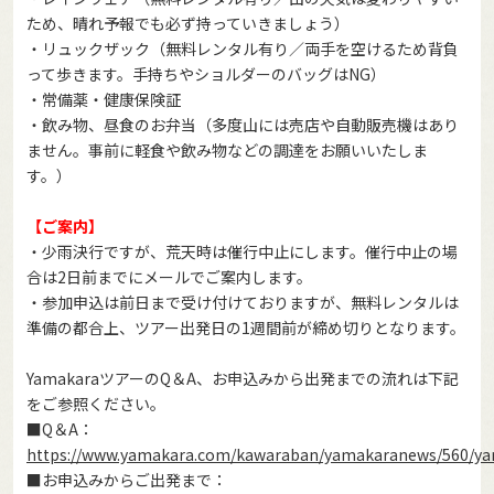
ため、晴れ予報でも必ず持っていきましょう）
・リュックザック（無料レンタル有り／両手を空けるため背負
って歩きます。手持ちやショルダーのバッグはNG）
・常備薬・健康保険証
・飲み物、昼食のお弁当（多度山には売店や自動販売機はあり
ません。事前に軽食や飲み物などの調達をお願いいたしま
す。）
【ご案内】
・少雨決行ですが、荒天時は催行中止にします。催行中止の場
合は2日前までにメールでご案内します。
・参加申込は前日まで受け付けておりますが、無料レンタルは
準備の都合上、ツアー出発日の1週間前が締め切りとなります。
YamakaraツアーのQ＆A、お申込みから出発までの流れは下記
をご参照ください。
■Q＆A：
https://www.yamakara.com/kawaraban/yamakaranews/560/y
■お申込みからご出発まで：