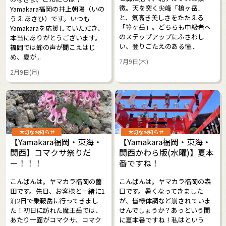
徴。天を突く尖峰「槍ヶ岳」
Yamakara福岡の井上朝陽（いの
と、気高き美しさをたたえる
うえ あさひ）です。いつも
「笠ヶ岳」。どちらも中級者へ
Yamakaraを応援していただき、
のステップアップにふさわし
本当にありがとうございます。
い、登りごたえのある憧...
福岡では蝉の声が聞こえはじ
め、夏が...
7月9日(木)
2月9日(月)
大切なお知らせ
大切なお知らせ
【Yamakara福岡・東海・
【Yamakara福岡・東海・
関西】コマクサ祭りだ
関西かわら版(水曜)】夏本
ー！！！
番ですね！
こんばんは。ヤマカラ福岡の薗
こんばんは。ヤマカラ福岡の森
田です。先日、お客様と一緒に1
口です。暑くなってきました
泊2日で乗鞍岳に行ってきまし
が、皆様体調など崩されていま
た！初日に訪れた魔王岳では、
せんでしょうか？あっという間
あたり一面がコマクサ、コマク
に夏本番ですね！私はという