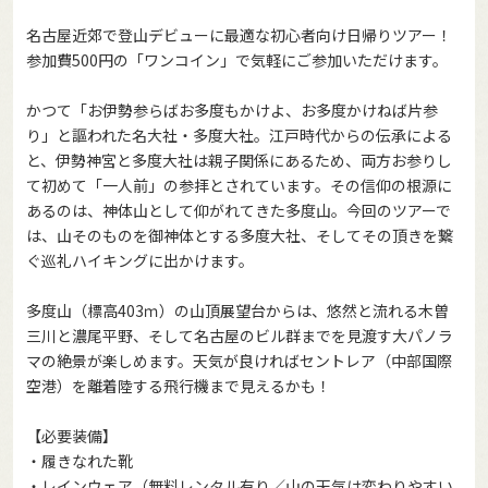
名古屋近郊で登山デビューに最適な初心者向け日帰りツアー！
参加費500円の「ワンコイン」で気軽にご参加いただけます。
かつて「お伊勢参らばお多度もかけよ、お多度かけねば片参
り」と謳われた名大社・多度大社。江戸時代からの伝承による
と、伊勢神宮と多度大社は親子関係にあるため、両方お参りし
て初めて「一人前」の参拝とされています。その信仰の根源に
あるのは、神体山として仰がれてきた多度山。今回のツアーで
は、山そのものを御神体とする多度大社、そしてその頂きを繋
ぐ巡礼ハイキングに出かけます。
多度山（標高403ｍ）の山頂展望台からは、悠然と流れる木曽
三川と濃尾平野、そして名古屋のビル群までを見渡す大パノラ
マの絶景が楽しめます。天気が良ければセントレア（中部国際
空港）を離着陸する飛行機まで見えるかも！
【必要装備】
・履きなれた靴
・レインウェア（無料レンタル有り／山の天気は変わりやすい