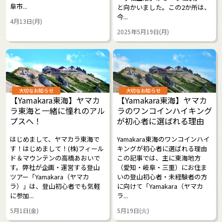
阜市...
と向かいました。この2か所は、
今...
4月13日(月)
2025年5月19日(月)
大切なお知らせ
大切なお知らせ
【Yamakara東海】ヤマカ
【Yamakara東海】ヤマカ
ラ東海と一緒に憧れのアル
ラのワンコインハイキング
プスへ！
が初心者に選ばれる理由
はじめまして、ヤマカラ東海で
Yamakara東海のワンコインハイ
す！はじめまして！(株)フィール
キングが初心者に選ばれる理由
ド＆マウンテンの高橋あおいで
この記事では、主に東海地方
す。弊社が企画・運営する登山
（愛知・岐阜・三重）にお住ま
ツアー「Yamakara（ヤマカ
いの登山初心者・未経験者の方
ラ）」は、登山初心者でも気軽
に向けて「Yamakara（ヤマカ
に参加...
ラ...
5月1日(金)
5月19日(火)