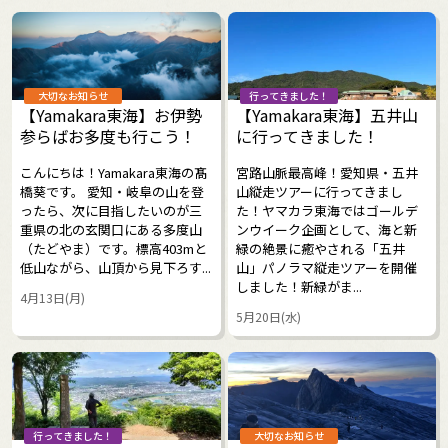
大切なお知らせ
行ってきました！
【Yamakara東海】お伊勢
【Yamakara東海】五井山
参らばお多度も行こう！
に行ってきました！
こんにちは！Yamakara東海の髙
宮路山脈最高峰！愛知県・五井
橋葵です。 愛知・岐阜の山を登
山縦走ツアーに行ってきまし
ったら、次に目指したいのが三
た！ヤマカラ東海ではゴールデ
重県の北の玄関口にある多度山
ンウイーク企画として、海と新
（たどやま）です。標高403mと
緑の絶景に癒やされる「五井
低山ながら、山頂から見下ろす...
山」パノラマ縦走ツアーを開催
しました！新緑がま...
4月13日(月)
5月20日(水)
行ってきました！
大切なお知らせ