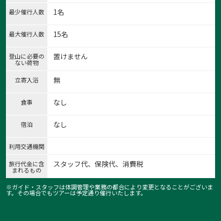
1名
最少催行人数
15名
最大催行人数
置けません
登山に必要の
ない荷物
無
立寄入浴
1:多度大社の上げ馬神事 上げ坂
なし
食事
1
/
4
なし
宿泊
利用交通機関
スタッフ代、保険代、消費税
旅行代金に含
まれるもの
※ガイド・スタッフは体調管理や業務の都合により変更となることがございま
す。その場合でもツアーは予定通り催行いたします。