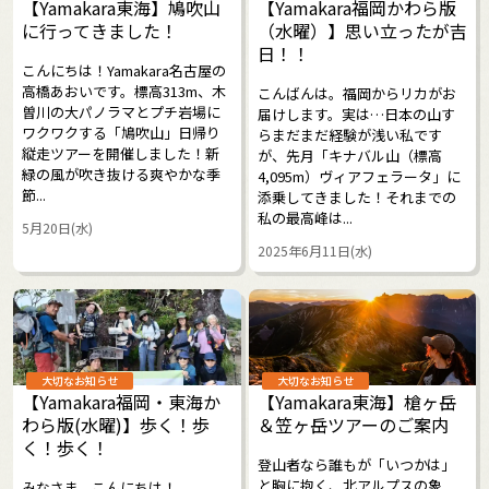
【Yamakara東海】鳩吹山
【Yamakara福岡かわら版
に行ってきました！
（水曜）】思い立ったが吉
日！！
こんにちは！Yamakara名古屋の
高橋あおいです。標高313m、木
こんばんは。福岡からリカがお
曽川の大パノラマとプチ岩場に
届けします。実は…日本の山す
ワクワクする「鳩吹山」日帰り
らまだまだ経験が浅い私です
縦走ツアーを開催しました！新
が、先月「キナバル山（標高
緑の風が吹き抜ける爽やかな季
4,095m）ヴィアフェラータ」に
節...
添乗してきました！それまでの
私の最高峰は...
5月20日(水)
2025年6月11日(水)
大切なお知らせ
大切なお知らせ
【Yamakara福岡・東海か
【Yamakara東海】槍ヶ岳
わら版(水曜)】歩く！歩
＆笠ヶ岳ツアーのご案内
く！歩く！
登山者なら誰もが「いつかは」
と胸に抱く、北アルプスの象
みなさま、こんにちは！