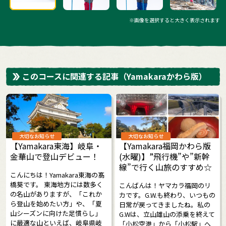
※画像を選択すると大きく表示されます
このコースに関連する記事
（Yamakaraかわら版）
大切なお知らせ
大切なお知らせ
【Yamakara東海】岐阜・
【Yamakara福岡かわら版
金華山で登山デビュー！
(水曜)】”飛行機”や”新幹
線”で行く山旅のすすめ☆
こんにちは！Yamakara東海の髙
橋葵です。 東海地方には数多く
こんばんは！ヤマカラ福岡のリ
の名山がありますが、「これか
カです。G.W.も終わり、いつもの
ら登山を始めたい方」や、「夏
日常が戻ってきましたね。私の
山シーズンに向けた足慣らし」
G.Wは、立山雄山の添乗を終えて
に最適な山といえば、岐阜県岐
「小松空港」から「小松駅」へ