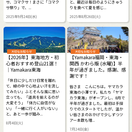
サ、コマクサ！まさに「コマク
と、最近は毎日のようにきゅう
サ祭り」で、...
りを食べて夏を感じ...
2025年9月24日(水)
2025年8月26日(火)
大切なお知らせ
大切なお知らせ
【2026年】東海地方・初
【Yamakara福岡・東海・
心者おすすめ登山21選！
関西 かわら版 (水曜)】半
｜Yamakara東海
年が過ぎました。感謝、感
謝です！
「休日に少しだけ日常を離れ
て、緑の中で心地よい汗を流し
皆さま こんにちは。ヤマカラ
てみたい」ふとそんな風に思い
東海の小澤です。私たち「ヤマ
立っても、「道具を揃えるのが
カラ東海」がオープンし、8月で
大変そう」「体力に自信がな
半年が過ぎました。最初は手探
い」「一緒に行く人がいない」
りでのスタートでしたが、温か
と、あと一歩が踏み...
い皆さまのおかげで少しずつツ
アー本数も増...
8月4日(火)
7月24日(金)