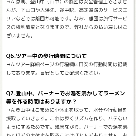
→A.原則、登山中（山中）の離団は安全管理上できませ
んが、下山口や入浴先、途中駅、高速道路のサービスエ
リアなどでは離団が可能です。なお、離団は旅行サービ
スの権利放棄となりますので、弊社からの払い戻しはご
ざいません。
Q6.ツアー中の歩行時間について
→A.ツアー詳細ページの行程欄に目安の行動時間は記載
しております。目安としてご確認ください。
Q7.登山中、バーナーでお湯を沸かしてラーメン
等を作る時間はありますか？
→A.登山中はこまめに小休止を取って、水分や行動食を
摂取していきます。これは歩くリズムを作り、バテない
ようにするためです。残念ながら、バーナーでお湯を沸
かすほどの大休止を取ることはほとんどありません。お