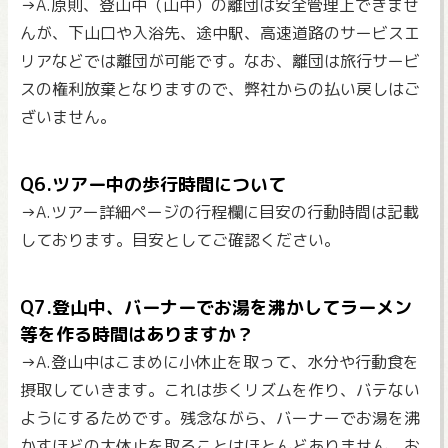
→A.原則、登山中（山中）の離団は安全管理上できませ
んが、下山口や入浴先、途中駅、高速道路のサービスエ
リアなどでは離団が可能です。なお、離団は旅行サービ
スの権利放棄となりますので、弊社からの払い戻しはご
ざいません。
Q6.ツアー中の歩行時間について
→A.ツアー詳細ページの行程欄に目安の行動時間は記載
しております。目安としてご確認ください。
Q7.登山中、バーナーでお湯を沸かしてラーメン
等を作る時間はありますか？
→A.登山中はこまめに小休止を取って、水分や行動食を
摂取していきます。これは歩くリズムを作り、バテない
ようにするためです。残念ながら、バーナーでお湯を沸
かすほどの大休止を取ることはほとんどありません。お