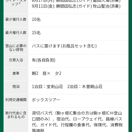
8月17日(月): 勝間田弘志(ガイド) 薗田大海(添乗)
※
ッフ
9月11日(金): 勝間田弘志(ガイド) 牧山聖治(添乗)
10名
最少催行人数
15名
最大催行人数
バスに置けます(お風呂セット含む)
登山に必要の
ない荷物
有(各自負担)
立寄入浴
1:IMG_3135
1
/
12
朝2 昼× 夕2
食事
1泊目：宝剣山荘 2泊目：木曽殿山荘
宿泊
ボックスツアー
利用交通機関
貸切バス代（駒ヶ根IC集合の方は駒ヶ根IC⇔登山
旅行代金に含
まれるもの
口間のみ）、宿泊代、ロープウェイ代、路線バス
代、ガイド代、行程欄の食事代、保険代、消費税
等諸税