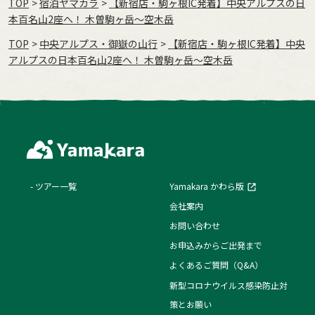
TOP
宿泊ヤマカラ
【新宿店・駒ヶ根IC発着】中央アルプスの日
本百名山2座へ！ 木曽駒ヶ岳～空木岳
TOP
中央アルプス・御嶽の山行
【新宿店・駒ヶ根IC発着】中央
アルプスの日本百名山2座へ！ 木曽駒ヶ岳～空木岳
ツアー一覧
Yamakara かわら版
会社案内
お問い合わせ
お申込みからご出発まで
よくあるご質問（Q&A）
新型コロナウイルス感染防止対
策とお願い