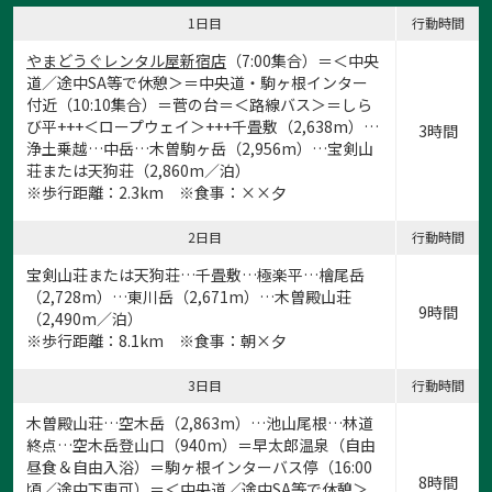
1日目
行動時間
やまどうぐレンタル屋新宿店
（7:00集合）＝＜中央
道／途中SA等で休憩＞＝中央道・駒ヶ根インター
付近（10:10集合）＝菅の台＝＜路線バス＞＝しら
び平+++＜ロープウェイ＞+++千畳敷（2,638m）…
3時間
浄土乗越…中岳…木曽駒ヶ岳（2,956m）…宝剣山
荘または天狗荘（2,860m／泊）
※歩行距離：2.3km ※食事：××夕
2日目
行動時間
宝剣山荘または天狗荘…千畳敷…極楽平…檜尾岳
（2,728m）…東川岳（2,671m）…木曽殿山荘
9時間
（2,490m／泊）
※歩行距離：8.1km ※食事：朝×夕
3日目
行動時間
木曽殿山荘…空木岳（2,863m）…池山尾根…林道
終点…空木岳登山口（940m）＝早太郎温泉（自由
昼食＆自由入浴）＝駒ヶ根インターバス停（16:00
8時間
頃／途中下車可）＝＜中央道／途中SA等で休憩＞