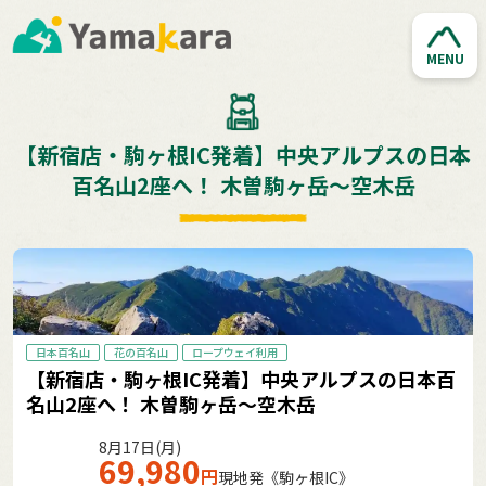
MENU
【新宿店・駒ヶ根IC発着】中央アルプスの日本
百名山2座へ！ 木曽駒ヶ岳～空木岳
日本百名山
花の百名山
ロープウェイ利用
【新宿店・駒ヶ根IC発着】中央アルプスの日本百
名山2座へ！ 木曽駒ヶ岳～空木岳
8月17日(月)
69,980
円
現地発《駒ヶ根IC》