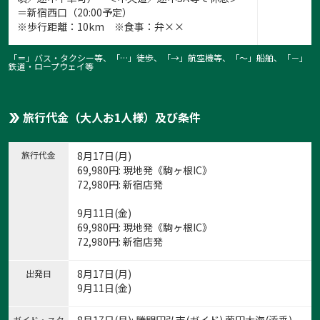
＝新宿西口（20:00予定）
※歩行距離：10km ※食事：弁××
「＝」バス・タクシー等、「…」徒歩、「→」航空機等、「〜」船舶、「－」
鉄道・ロープウェイ等
旅行代金（大人お1人様）及び条件
旅行代金
8月17日(月)
69,980
円
: 現地発《駒ヶ根IC》
72,980
円
: 新宿店発
9月11日(金)
69,980
円
: 現地発《駒ヶ根IC》
72,980
円
: 新宿店発
8月17日(月)
出発日
9月11日(金)
ガイド・スタ