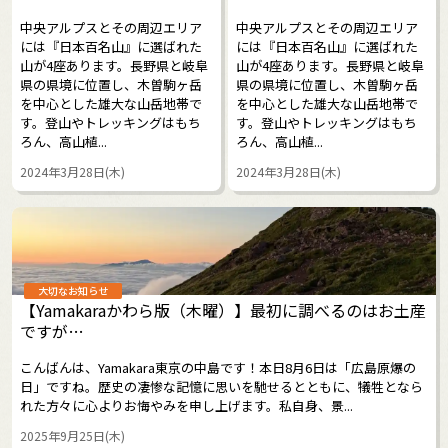
中央アルプスとその周辺エリア
中央アルプスとその周辺エリア
には『日本百名山』に選ばれた
には『日本百名山』に選ばれた
山が4座あります。長野県と岐阜
山が4座あります。長野県と岐阜
県の県境に位置し、木曽駒ヶ岳
県の県境に位置し、木曽駒ヶ岳
を中心とした雄大な山岳地帯で
を中心とした雄大な山岳地帯で
す。登山やトレッキングはもち
す。登山やトレッキングはもち
ろん、高山植...
ろん、高山植...
2024年3月28日(木)
2024年3月28日(木)
大切なお知らせ
【Yamakaraかわら版（木曜）】最初に調べるのはお土産
ですが…
こんばんは、Yamakara東京の中島です！本日8月6日は「広島原爆の
日」ですね。歴史の凄惨な記憶に思いを馳せるとともに、犠牲となら
れた方々に心よりお悔やみを申し上げます。私自身、景...
2025年9月25日(木)