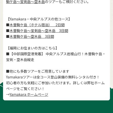
駒ケ岳～宝剣岳～空木岳
のツアーもご検討ください。
【Yamakara・中央アルプスの他コース】
■
木曽駒ケ岳（ホテル宿泊） 2日間
■
木曽駒ケ岳～宝剣岳～空木岳 3日間
■
木曽駒ケ岳～空木岳 3日間
【福岡にお住まいの方はこちら】
■【中部国際空港発着】 中央アルプス岩稜山行！木曽駒ケ岳・
宝剣・空木岳縦走
■他にも多数ツアーをご用意しています
Yamakaraツアーは全コース登山装備の無料レンタル付き！
初心者の方も気軽にご参加いただけます。詳しくは弊社ホーム
ページをご覧ください！
→
Yamakara ホームページ