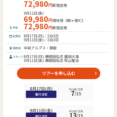
72,980
円
新宿店発
9月11日(金)
69,980
円
現地発《駒ヶ根IC》
72,980
円
新宿店発
料金
8月17日(月)／2泊3日
出発日
9月11日(金)／2泊3日
中央アルプス・御嶽
目的地
8月17日(月): 勝間田弘志 薗田大海
スタッフ
9月11日(金): 勝間田弘志 牧山聖治
ツアーを申し込む
8月17日(月)
申込数/定員
7
/
15
催行決定
9月11日(金)
申込数/定員
13
/
15
催行決定