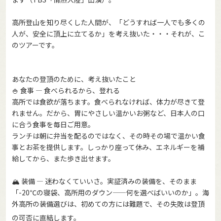
高所登山を知り尽くした人間が、「どうすれば一人でも多くの
人が、安全に頂上に立てるか」を考え抜いた・・・それが、こ
のツアーです。
あなたの登頂のために、考え抜いたこと
🍚 食事 — 食べられるから、登れる
高所では食欲が落ちます。食べられなければ、体力が尽きて登
れません。だから、胃にやさしい温かいお粥など、日本人の口
に合う食事を毎日ご用意。
ランチは朝に弁当を配るのではなく、その時その場で温かい食
事とお茶を提供します。しっかり座って休み、エネルギーを補
給してから、また歩き出せます。
🏔️ 装備 — 迷わなくていいさ。実証済みの装備を、そのまま
「-20℃の寝袋、高所用のダウン——何を選べばいいのか」。海
外高所の装備選びは、初めての方には難題で、その失敗は登頂
の可否に直結します。