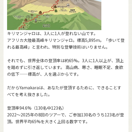
キリマンジャロは、3人に1人が登れない山です。
アフリカ大陸最高峰キリマンジャロ。標高5,895m。「歩いて登
れる最高峰」と言われ、特別な登攀技術はいりません。
それでも、世界全体の登頂率は約65%。3人に1人以上が、頂上
を踏めずに引き返しています。 高山病、寒さ、睡眠不足、食欲
の低下——標高が、人を選ぶからです。
だからYamakaraは、あなたが登頂するために、できることす
べてを考え抜きました。
登頂率94.6%（130名中123名）
2022〜2025年の8回のツアーで、ご参加130名のうち123名が登
頂。世界平均65%を大きく上回る数字です。