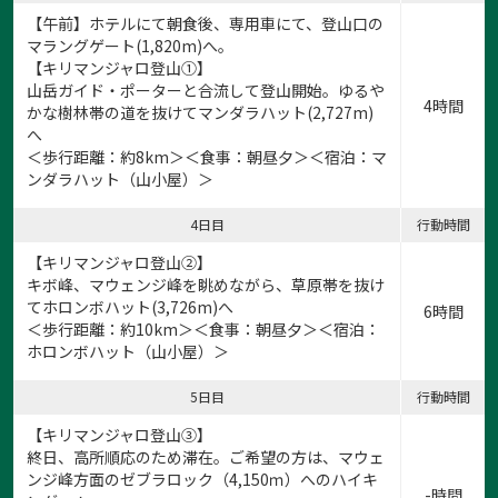
【午前】ホテルにて朝食後、専用車にて、登山口の
マラングゲート(1,820m)へ。
【キリマンジャロ登山①】
山岳ガイド・ポーターと合流して登山開始。ゆるや
4時間
かな樹林帯の道を抜けてマンダラハット(2,727m)
へ
＜歩行距離：約8km＞＜食事：朝昼夕＞＜宿泊：マ
ンダラハット（山小屋）＞
4日目
行動時間
【キリマンジャロ登山②】
キボ峰、マウェンジ峰を眺めながら、草原帯を抜け
てホロンボハット(3,726m)へ
6時間
＜歩行距離：約10km＞＜食事：朝昼夕＞＜宿泊：
ホロンボハット（山小屋）＞
5日目
行動時間
【キリマンジャロ登山③】
終日、高所順応のため滞在。ご希望の方は、マウェ
ンジ峰方面のゼブラロック（4,150ｍ）へのハイキ
-時間