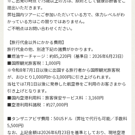
※ご出発の時点で75歳以上の方は、原則として健康診断書をご
提出いただきます。
弊社国内ツアーにご参加いただいている方で、体力レベルがわ
かっている方はこの限りではありません。
ご不明点はお問い合わせください。
【旅行代金以外にかかる費用】
旅行代金の他、別途下記の諸費がかかります。
■燃油サーチャージ：約85,220円（基準日：2026年6月23日）
■国際観光旅客税：1,000円
※令和8年7月1日以後に出国する旅行者から国際観光旅客税
が、おひとり1,000円から3,000円に引き上げられます。
当社では7月1日以後に発券した航空券をご利用のお客さまから
引き上げとなります。
■国内空港利用料：旅客保安サービス料 ：3,160円
■空港利用料諸税 ：約27,000円
■タンザニアビザ費用：50USドル（弊社で代行も可能／手数料
5,500円）
なお、上記金額は2026年6月23日を基準としており、現地空港