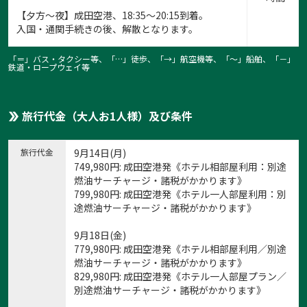
【夕方～夜】成田空港、18:35～20:15到着。
入国・通関手続きの後、解散となります。
「＝」バス・タクシー等、「…」徒歩、「→」航空機等、「〜」船舶、「－」
鉄道・ロープウェイ等
旅行代金（大人お1人様）及び条件
旅行代金
9月14日(月)
749,980
円
: 成田空港発《ホテル相部屋利用：別途
燃油サーチャージ・諸税がかかります》
799,980
円
: 成田空港発《ホテル一人部屋利用：別
途燃油サーチャージ・諸税がかかります》
9月18日(金)
779,980
円
: 成田空港発《ホテル相部屋利用／別途
燃油サーチャージ・諸税がかかります》
829,980
円
: 成田空港発《ホテル一人部屋プラン／
別途燃油サーチャージ・諸税がかかります》