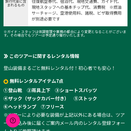
往復航空券代、宿泊代、現地交通費、ガイド代、
旅行代金に含
まれるもの
現地スタッフへの基本チップ代、消費税 ※燃油
サーチャージ、空港使用料、諸税、ビザ取得費用
が別途必要です
※ガイド・スタッフは体調管理や業務の都合により変更となることがございま
す。その場合でもツアーは予定通り催行いたします。
このツアーに関するレンタル情報
登山装備まるごと無料レンタル付！初心者でも安心！
無料レンタルアイテム7点
①登山靴
②雨具上下
③ショートスパッツ
④ザック（ザックカバー付き）
⑤ストック
⑥ヘッドランプ
⑦フリース
※ツアーにより必要な装備が上記以外にある場合は、ツア
ーお申込み後に届くご案内メール内のレンタル登録フォー