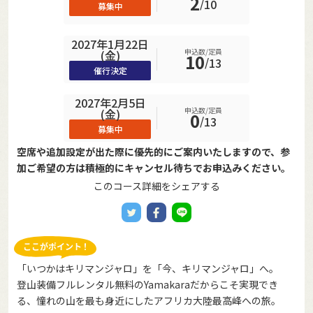
2
/
10
募集中
2027年1月22日
申込数/定員
(金)
10
/
13
催行決定
2027年2月5日
申込数/定員
(金)
0
/
13
募集中
空席や追加設定が出た際に優先的にご案内いたしますので、参
加ご希望の方は積極的にキャンセル待ちでお申込みください。
このコース詳細をシェアする
「いつかはキリマンジャロ」を「今、キリマンジャロ」へ。
登山装備フルレンタル無料のYamakaraだからこそ実現でき
る、憧れの山を最も身近にしたアフリカ大陸最高峰への旅。