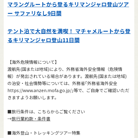
マラングルートから登るキリマンジャロ登山ツア
ー サファリなし9日間
1:キリマンジャロ空港
テント泊で大自然を満喫！ マチャメルートから登
1
/
37
るキリマンジャロ登山11日間
【海外危険情報について】
渡航先(国または地域)により、外務省海外安全情報（危険情
報）が発出されている場合があります。渡航先(国または地域)
の治安・社会情勢等については、外務省｢外務省海外安全
https://www.anzen.mofa.go.jp/
｣等で、ご自身でご確認いただ
きますようお願いします。
■旅行条件は、こちらからご覧ください
→
旅行業約款・条件書
■海外登山・トレッキングツアー特集