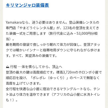
キリマンジャロ装備表
Yamakaraなら、迷う必要はありません。登山装備レンタルの
専門店「やまどうぐレンタル屋」が、123名の登頂を支えてき
た装備一式をご用意します（旅行代金に込み・53,000円分相
当）。
厳冬期用の寝袋で夜しっかり眠れて体力が回復し、登頂アタッ
クでは暖かいインナーと極寒地用ダウンに守られながら歩けま
す。すべて、実証済みの装備です。
⛰️ 行程 — 体を慣らしてから、頂上へ
登頂の最大の鍵は高度順応です。標高3,720mのホロンボ小屋で
順応日を設け、「ポレポレ（ゆっくり）」のペースで無理なく
高度を上げていきます。
全行程を快適な山小屋に宿泊できるマラングルートなら、テン
ト泊より体力を温存できます（アフリカの山小屋に水洗トイレ
も！）。