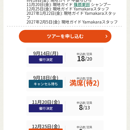
9月18日(金): 現地ガイド 中島ちひろ
11月20日(金): 現地ガイド
篠原果鈴
シャンプー
12月25日(金): 現地ガイド Yamakaraスタッフ
2027年1月22日(金): 現地ガイド Yamakaraスタッ
フ
2027年2月5日(金): 現地ガイド Yamakaraスタッフ
ツアーを申し込む
9月14日(月)
申込数/定員
18
/
20
催行決定
9月18日(金)
申込数/定員
満席(待2)
キャンセル待ち
11月20日(金)
申込数/定員
8
/
13
催行決定
12月25日(金)
申込数/定員