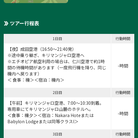
ツアー行程表
1日目
行動時間
【夜】成田空港（16:50～21:40発）
※途中乗り継ぎ、キリマンジャロ空港へ
※エチオピア航空利用の場合は、仁川空港で約1時
-時間
間の待機時間があります（一度飛行機を降り、同じ
機内へ戻ります）
＜ 食事：機＞＜宿泊：機内＞
2日目
行動時間
【午前】キリマンジャロ空港、7:00～10:30到着。
専用車にてキリマンジャロ山麓のホテルへ。
-時間
＜食事：機夕＞＜宿泊：Nakara Hoteまたは
Babylon Lodgeまたは同等クラスl＞
3日目
行動時間