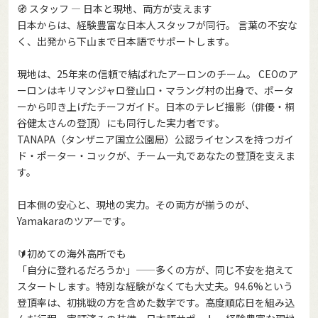
🧭 スタッフ — 日本と現地、両方が支えます
日本からは、経験豊富な日本人スタッフが同行。 言葉の不安な
く、出発から下山まで日本語でサポートします。
現地は、25年来の信頼で結ばれたアーロンのチーム。 CEOのア
ーロンはキリマンジャロ登山口・マラング村の出身で、ポータ
ーから叩き上げたチーフガイド。日本のテレビ撮影（俳優・桐
谷健太さんの登頂）にも同行した実力者です。
TANAPA（タンザニア国立公園局）公認ライセンスを持つガイ
ド・ポーター・コックが、チーム一丸であなたの登頂を支えま
す。
日本側の安心と、現地の実力。その両方が揃うのが、
Yamakaraのツアーです。
🔰初めての海外高所でも
「自分に登れるだろうか」——多くの方が、同じ不安を抱えて
スタートします。特別な経験がなくても大丈夫。94.6%という
登頂率は、初挑戦の方を含めた数字です。高度順応日を組み込