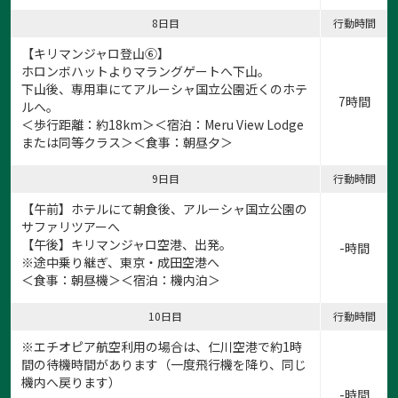
8日目
行動時間
【キリマンジャロ登山⑥】
ホロンボハットよりマラングゲートへ下山。
下山後、専用車にてアルーシャ国立公園近くのホテ
7時間
ルへ。
＜歩行距離：約18km＞＜宿泊：Meru View Lodge
または同等クラス＞＜食事：朝昼夕＞
9日目
行動時間
【午前】ホテルにて朝食後、アルーシャ国立公園の
サファリツアーへ
【午後】キリマンジャロ空港、出発。
-時間
※途中乗り継ぎ、東京・成田空港へ
＜食事：朝昼機＞＜宿泊：機内泊＞
10日目
行動時間
※エチオピア航空利用の場合は、仁川空港で約1時
間の待機時間があります（一度飛行機を降り、同じ
機内へ戻ります）
-時間