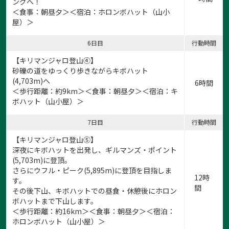
ングへ！
＜食事：朝昼夕＞＜宿泊：ホロンボハット（山小
屋）＞
6日目
行動時間
【キリマンジャロ登山④】
砂礫の道をゆっくり歩きながらキボハット
(4,703m)へ
6時間
＜歩行距離：約9km＞＜食事：朝昼夕＞＜宿泊：キ
ボハット（山小屋）＞
7日目
行動時間
【キリマンジャロ登山⑤】
深夜にキボハットを出発し、ギルマンズ・ポイント
(5,703m)に登頂。
さらにウフル・ピーク(5,895m)に登頂を目指しま
12時
す。
間
その後下山、キボハットでの昼食・休憩後にホロン
ボハットまで下山します。
＜歩行距離：約16km＞＜食事：朝昼夕＞＜宿泊：
ホロンボハット（山小屋）＞