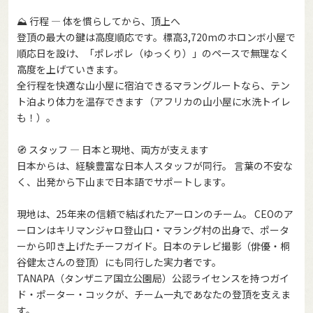
⛰️ 行程 — 体を慣らしてから、頂上へ
登頂の最大の鍵は高度順応です。標高3,720mのホロンボ小屋で
順応日を設け、「ポレポレ（ゆっくり）」のペースで無理なく
高度を上げていきます。
全行程を快適な山小屋に宿泊できるマラングルートなら、テン
ト泊より体力を温存できます（アフリカの山小屋に水洗トイレ
も！）。
🧭 スタッフ — 日本と現地、両方が支えます
日本からは、経験豊富な日本人スタッフが同行。 言葉の不安な
く、出発から下山まで日本語でサポートします。
現地は、25年来の信頼で結ばれたアーロンのチーム。 CEOのア
ーロンはキリマンジャロ登山口・マラング村の出身で、ポータ
ーから叩き上げたチーフガイド。日本のテレビ撮影（俳優・桐
谷健太さんの登頂）にも同行した実力者です。
TANAPA（タンザニア国立公園局）公認ライセンスを持つガイ
ド・ポーター・コックが、チーム一丸であなたの登頂を支えま
す。