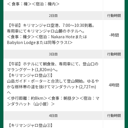
＜ 食事：機＞＜宿泊：機内＞
2日目
行動時間
【午前】キリマンジャロ空港、7:00～10:30到着。
専用車にてキリマンジャロ山麓のホテルへ。
-時間
＜食事：機夕＞＜宿泊：Nakara Hoteまたは
Babylon Lodgeまたは同等クラスl＞
3日目
行動時間
【午前】ホテルにて朝食後、専用車にて、登山口の
マラングゲート(1,820m)へ。
【キリマンジャロ登山①】
山岳ガイド・ポーターと合流して登山開始。ゆるや
4時間
かな樹林帯の道を抜けてマンダラハット(2,727m)
へ
＜歩行距離：約8km＞＜食事：朝昼夕＞＜宿泊：マ
ンダラハット（山小屋）＞
4日目
行動時間
【キリマンジャロ登山②】