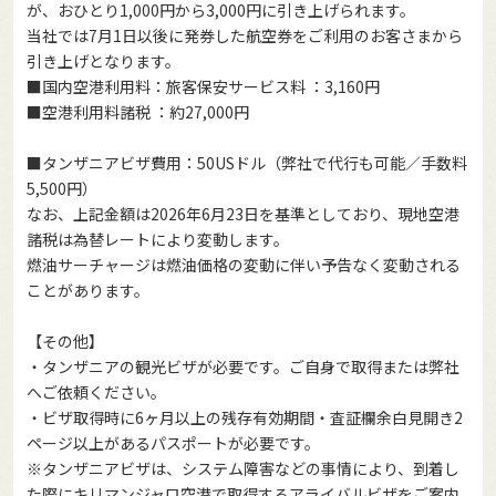
が、おひとり1,000円から3,000円に引き上げられます。
当社では7月1日以後に発券した航空券をご利用のお客さまから
引き上げとなります。
■国内空港利用料：旅客保安サービス料 ：3,160円
■空港利用料諸税 ：約27,000円
■タンザニアビザ費用：50USドル（弊社で代行も可能／手数料
5,500円）
なお、上記金額は2026年6月23日を基準としており、現地空港
諸税は為替レートにより変動します。
燃油サーチャージは燃油価格の変動に伴い予告なく変動される
ことがあります。
【その他】
・タンザニアの観光ビザが必要です。ご自身で取得または弊社
へご依頼ください。
・ビザ取得時に6ヶ月以上の残存有効期間・査証欄余白見開き2
ページ以上があるパスポートが必要です。
※タンザニアビザは、システム障害などの事情により、到着し
た際にキリマンジャロ空港で取得するアライバルビザをご案内