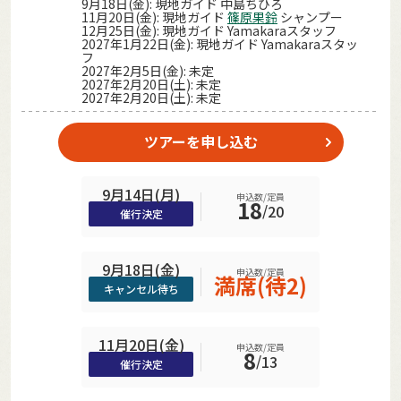
9月18日(金): 現地ガイド 中島ちひろ
11月20日(金): 現地ガイド
篠原果鈴
シャンプー
12月25日(金): 現地ガイド Yamakaraスタッフ
2027年1月22日(金): 現地ガイド Yamakaraスタッ
フ
2027年2月5日(金): 未定
2027年2月20日(土): 未定
2027年2月20日(土): 未定
ツアーを申し込む
9月14日(月)
申込数/定員
18
/
20
催行決定
9月18日(金)
申込数/定員
満席(待2)
キャンセル待ち
11月20日(金)
申込数/定員
8
/
13
催行決定