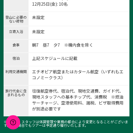
12月25日(金): 10名
未設定
登山に必要の
ない荷物
未設定
立寄入浴
朝7 昼7 夕7 ※機内食を除く
食事
上記スケジュールに記載
宿泊
エチオピア航空またはカタール航空（いずれもエ
利用交通機関
コノミークラス）
往復航空券代、宿泊代、現地交通費、ガイド代、
旅行代金に含
まれるもの
現地スタッフへの基本チップ代、消費税 ※燃油
サーチャージ、空港使用料、諸税、ビザ取得費用
が別途必要です
※ガイド・スタッフは体調管理や業務の都合により変更となることがございま
す。その場合でもツアーは予定通り催行いたします。