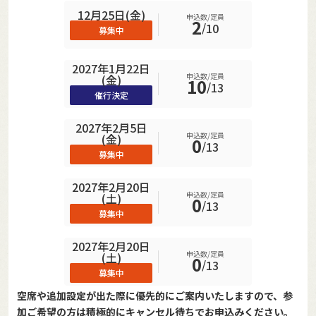
12月25日(金)
申込数/定員
2
/
10
募集中
2027年1月22日
申込数/定員
(金)
10
/
13
催行決定
2027年2月5日
申込数/定員
(金)
0
/
13
募集中
2027年2月20日
申込数/定員
(土)
0
/
13
募集中
2027年2月20日
申込数/定員
(土)
0
/
13
募集中
空席や追加設定が出た際に優先的にご案内いたしますので、参
加ご希望の方は積極的にキャンセル待ちでお申込みください。