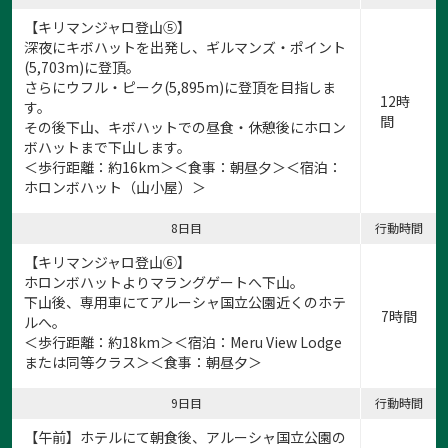
【キリマンジャロ登山⑤】
深夜にキボハットを出発し、ギルマンズ・ポイント
(5,703m)に登頂。
さらにウフル・ピーク(5,895m)に登頂を目指しま
12時
す。
間
その後下山、キボハットでの昼食・休憩後にホロン
ボハットまで下山します。
＜歩行距離：約16km＞＜食事：朝昼夕＞＜宿泊：
ホロンボハット（山小屋）＞
8日目
行動時間
【キリマンジャロ登山⑥】
ホロンボハットよりマラングゲートへ下山。
下山後、専用車にてアルーシャ国立公園近くのホテ
7時間
ルへ。
＜歩行距離：約18km＞＜宿泊：Meru View Lodge
または同等クラス＞＜食事：朝昼夕＞
9日目
行動時間
【午前】ホテルにて朝食後、アルーシャ国立公園の