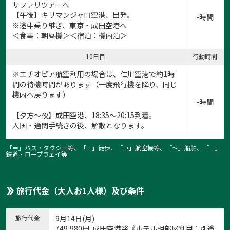
サファリツアーへ
【午後】キリマンジャロ空港、出発。
-時間
※途中乗り継ぎ、東京・成田空港へ
＜食事：朝昼機＞＜宿泊：機内泊＞
10日目
行動時間
※エチオピア航空利用の場合は、仁川空港で約1時
間の待機時間があります（一度飛行機を降り、同じ
機内へ戻ります）
-時間
【夕方～夜】成田空港、18:35～20:15到着。
入国・通関手続きの後、解散となります。
「＝」バス・タクシー等、「…」徒歩、「→」航空機等、「〜」船舶、「－」
鉄道・ロープウェイ等
旅行代金（大人お1人様）及び条件
旅行代金
9月14日(月)
749,980
円
: 成田空港発《ホテル相部屋利用：別途