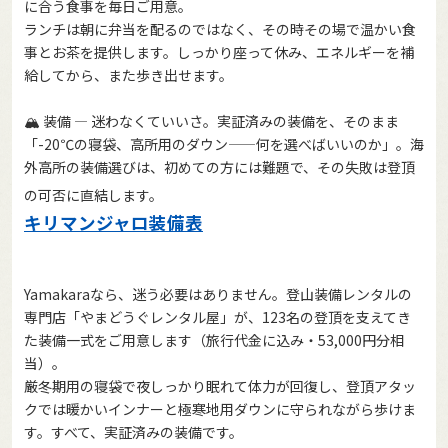
に合う食事を毎日ご用意。
ランチは朝に弁当を配るのではなく、その時その場で温かい食
事とお茶を提供します。しっかり座って休み、エネルギーを補
給してから、また歩き出せます。
🏔️ 装備 — 迷わなくていいさ。実証済みの装備を、そのまま
「-20℃の寝袋、高所用のダウン——何を選べばいいのか」。海
外高所の装備選びは、初めての方には難題で、その失敗は登頂
の可否に直結します。
キリマンジャロ装備表
Yamakaraなら、迷う必要はありません。登山装備レンタルの
専門店「やまどうぐレンタル屋」が、123名の登頂を支えてき
た装備一式をご用意します（旅行代金に込み・53,000円分相
当）。
厳冬期用の寝袋で夜しっかり眠れて体力が回復し、登頂アタッ
クでは暖かいインナーと極寒地用ダウンに守られながら歩けま
す。すべて、実証済みの装備です。