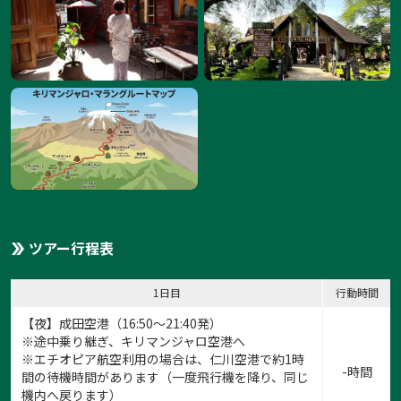
ツアー行程表
1日目
行動時間
【夜】成田空港（16:50～21:40発）
※途中乗り継ぎ、キリマンジャロ空港へ
※エチオピア航空利用の場合は、仁川空港で約1時
-時間
間の待機時間があります（一度飛行機を降り、同じ
機内へ戻ります）