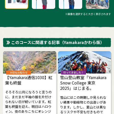
※画像を選択すると大きく表示されます
このコースに関連する記事
（Yamakaraかわら版）
大切なお知らせ
行ってきました！
【Yamakara通信1030】紅
雪山登山教室「Yamakara
葉も終盤
Snow College 東京
2025」はじまる。
そろそろ11月になろうと言うの
に、まだまだ半袖の服を片付け
雪山にはこの時期しか見られな
られない日が続いています。紅
い絶景や動植物との出逢いがあ
葉も終盤を迎え、明日はハロウ
ります。しかし、夏山とは異な
ィン。街のあちこちにオレンジ
るリスクや不安も付きもので