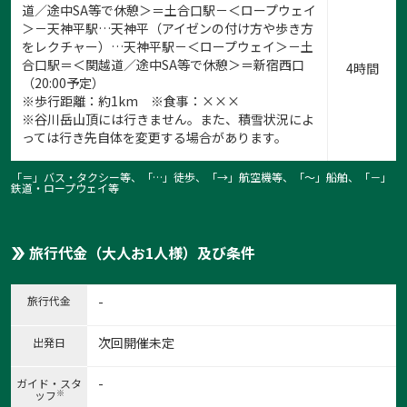
道／途中SA等で休憩＞＝土合口駅－＜ロープウェイ
＞－天神平駅…天神平（アイゼンの付け方や歩き方
をレクチャー）…天神平駅－＜ロープウェイ＞－土
合口駅＝＜関越道／途中SA等で休憩＞＝新宿西口
4時間
（20:00予定）
※歩行距離：約1km ※食事：×××
※谷川岳山頂には行きません。また、積雪状況によ
っては行き先自体を変更する場合があります。
「＝」バス・タクシー等、「…」徒歩、「→」航空機等、「〜」船舶、「－」
鉄道・ロープウェイ等
旅行代金（大人お1人様）及び条件
旅行代金
-
次回開催未定
出発日
1:
1
/
4
-
ガイド・スタ
※
ッフ