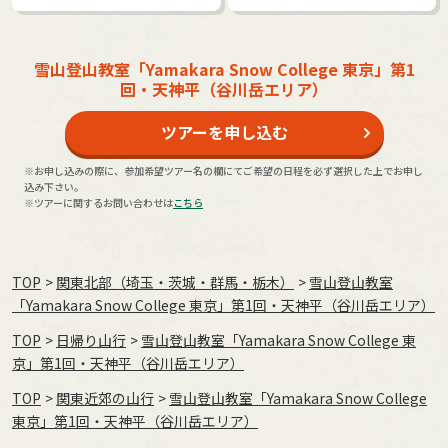
雪山登山教室「Yamakara Snow College 東京」第1
回・天神平（谷川岳エリア）
ツアーを申し込む
※お申し込みの際に、参加希望ツアー名の欄にてご希望の日程を必ず選択した上でお申し
込み下さい。
※ツアーに関するお問い合わせは
こちら
TOP
関東北部（埼玉・茨城・群馬・栃木）
雪山登山教室
「Yamakara Snow College 東京」第1回・天神平（谷川岳エリア）
TOP
日帰り山行
雪山登山教室「Yamakara Snow College 東
京」第1回・天神平（谷川岳エリア）
TOP
関東近郊の山行
雪山登山教室「Yamakara Snow College
東京」第1回・天神平（谷川岳エリア）