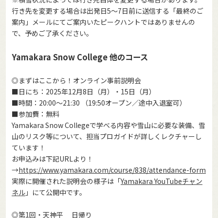
行き先を変更する場合は出発日5～7日前に送信する「最終のご
案内」メールにてご案内いた
ピークハント
ではありませんの
で、予めご了承ください。
Yamakara Snow College 他のコース
◎まずはここから！オンライン事前説明会
■日にち：2025年12月8日（月）・15日（月）
■時間：20:00～21:30 （19:50オープン／途中入退室可）
■参加費：無料
Yamakara Snow Collegeで学べる内容や雪山に必要な装備、雪
山のリスク等について、担当プロガイドが詳しくレクチャーし
ています！
お申込みは下記URLより！
→
https://www.yamakara.com/course/838/attendance-form
実際に開催された説明会の様子は「
Yamakara YouTubeチャン
ネル
」にて公開中です。
◎第1回・天神平 日帰り