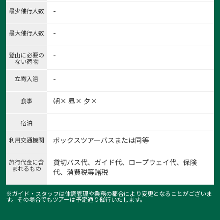
-
最少催行人数
-
最大催行人数
-
登山に必要の
ない荷物
-
立寄入浴
朝× 昼× 夕×
食事
宿泊
ボックスツアーバスまたは同等
利用交通機関
貸切バス代、ガイド代、ロープウェイ代、保険
旅行代金に含
まれるもの
代、消費税等諸税
※ガイド・スタッフは体調管理や業務の都合により変更となることがございま
す。その場合でもツアーは予定通り催行いたします。