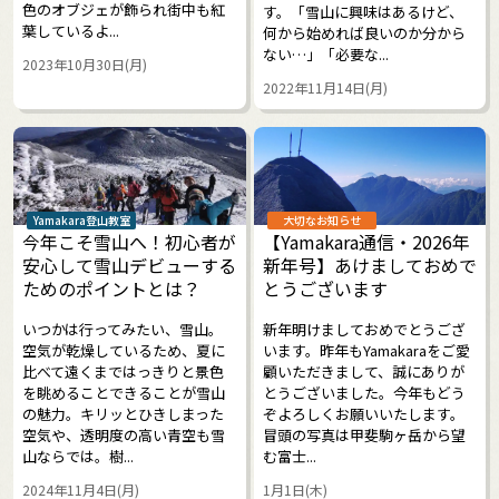
色のオブジェが飾られ街中も紅
す。「雪山に興味はあるけど、
葉しているよ...
何から始めれば良いのか分から
ない…」「必要な...
2023年10月30日(月)
2022年11月14日(月)
Yamakara登山教室
大切なお知らせ
今年こそ雪山へ！初心者が
【Yamakara通信・2026年
安心して雪山デビューする
新年号】あけましておめで
ためのポイントとは？
とうございます
いつかは行ってみたい、雪山。
新年明けましておめでとうござ
空気が乾燥しているため、夏に
います。昨年もYamakaraをご愛
比べて遠くまではっきりと景色
顧いただきまして、誠にありが
を眺めることできることが雪山
とうございました。今年もどう
の魅力。キリッとひきしまった
ぞよろしくお願いいたします。
空気や、透明度の高い青空も雪
冒頭の写真は甲斐駒ヶ岳から望
山ならでは。樹...
む富士...
2024年11月4日(月)
1月1日(木)