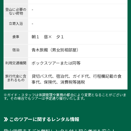
-
登山に必要の
ない荷物
-
立寄入浴
朝１ 昼× 夕１
食事
青木旅館（男女別相部屋）
宿泊
ボックスツアーまたは同等
利用交通機関
貸切バス代、宿泊代、ガイド代、行程欄記載の食
旅行代金に含
まれるもの
事代、保険代、消費税等諸税
※ガイド・スタッフは体調管理や業務の都合により変更となることがございま
す。その場合でもツアーは予定通り催行いたします。
このツアーに関するレンタル情報