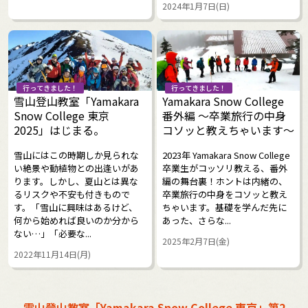
2024年1月7日(日)
行ってきました！
行ってきました！
雪山登山教室「Yamakara
Yamakara Snow College
Snow College 東京
番外編 ～卒業旅行の中身
2025」はじまる。
コソッと教えちゃいます～
雪山にはこの時期しか見られな
2023年 Yamakara Snow College
い絶景や動植物との出逢いがあ
卒業生がコッソリ教える、番外
ります。しかし、夏山とは異な
編の舞台裏！ホントは内緒の、
るリスクや不安も付きもので
卒業旅行の中身をコソッと教え
す。「雪山に興味はあるけど、
ちゃいます。基礎を学んだ先に
何から始めれば良いのか分から
あった、さらな...
ない…」「必要な...
2025年2月7日(金)
2022年11月14日(月)
雪山登山教室「Yamakara Snow College 東京」第2