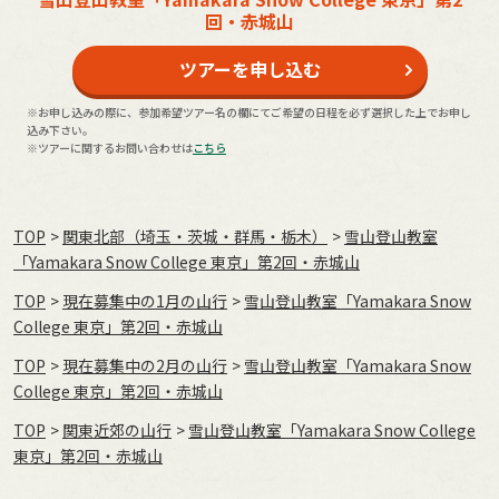
回・赤城山
ツアーを申し込む
※お申し込みの際に、参加希望ツアー名の欄にてご希望の日程を必ず選択した上でお申し
込み下さい。
※ツアーに関するお問い合わせは
こちら
TOP
関東北部（埼玉・茨城・群馬・栃木）
雪山登山教室
「Yamakara Snow College 東京」第2回・赤城山
TOP
現在募集中の1月の山行
雪山登山教室「Yamakara Snow
College 東京」第2回・赤城山
TOP
現在募集中の2月の山行
雪山登山教室「Yamakara Snow
College 東京」第2回・赤城山
TOP
関東近郊の山行
雪山登山教室「Yamakara Snow College
東京」第2回・赤城山