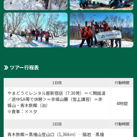
ツアー行程表
1日目
行動時間
やまどうぐレンタル屋新宿店
（7:30発）＝＜関越道
／途中SA等で休憩＞＝赤城山麓（雪上講習）＝赤
4時間
城山・青木旅館（泊）
※食事：××夕
2日目
行動時間
青木旅館＝黒檜山登山口（1,366m）…猫岩…黒檜