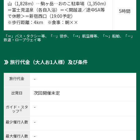
山（1,828m）…駒ヶ岳…おのこ駐車場（1,350m）
＝富士見温泉（各自入浴）＝＜関越道／途中SA等
5時間
で休憩＞＝新宿西口（19:00予定）
※歩行距離：4km ※食事：朝××
「＝」バス・タクシー等、「…」徒歩、「→」航空機等、「〜」船舶、「－」
鉄道・ロープウェイ等
1:
1
/
8
旅行代金（大人お1人様）及び条件
旅行代金
-
次回開催未定
出発日
-
ガイド・スタ
※
ッフ
-
最少催行人数
-
最大催行人数