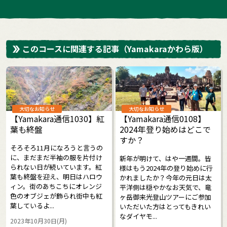
このコースに関連する記事
（Yamakaraかわら版）
大切なお知らせ
大切なお知らせ
【Yamakara通信1030】紅
【Yamakara通信0108】
葉も終盤
2024年登り始めはどこで
すか？
そろそろ11月になろうと言うの
に、まだまだ半袖の服を片付け
新年が明けて、はや一週間。皆
られない日が続いています。紅
様はもう2024年の登り始めに行
葉も終盤を迎え、明日はハロウ
かれましたか？今年の元日は太
ィン。街のあちこちにオレンジ
平洋側は穏やかなお天気で、竜
色のオブジェが飾られ街中も紅
ヶ岳御来光登山ツアーにご参加
葉しているよ...
いただいた方はとってもきれい
なダイヤモ...
2023年10月30日(月)