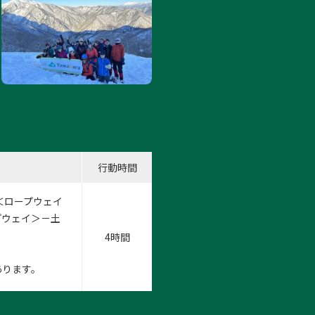
行動時間
＜ロープウェイ
プウェイ＞－土
4時間
あります。