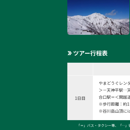
ツアー行程表
やまどうぐレン
＞－天神平駅…
合口駅＝＜関越道
1日目
※歩行距離：約1
※谷川岳山頂に
「＝」バス・タクシー等、「…」