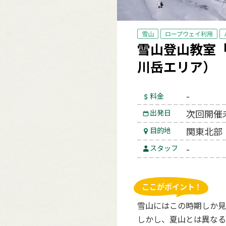
雪山
ロープウェイ利用
雪山登山教室「Ya
川岳エリア）
-
料金
次回開催
出発日
関東北部
目的地
-
スタッフ
雪山にはこの時期しか見
しかし、夏山とは異なる