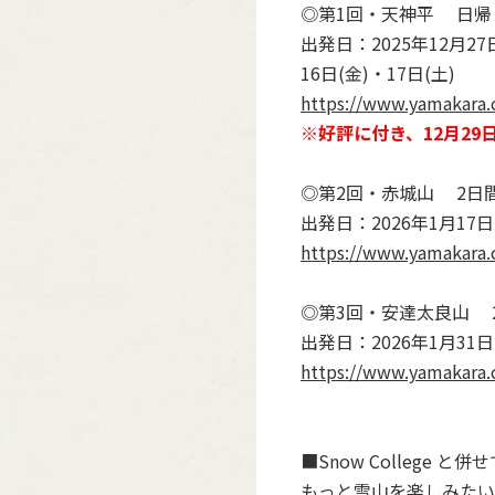
◎第1回・天神平 日帰
出発日：2025年12月27日
16日(金)・17日(土)
https://www.yamakara.
※好評に付き、12月29日
1:
1
/
4
◎第2回・赤城山 2日
出発日：2026年1月17日(
https://www.yamakara.
◎第3回・安達太良山 
出発日：2026年1月31日(
https://www.yamakara.
■Snow College
もっと雪山を楽しみたいア