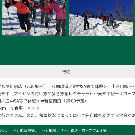
行程
タル屋新宿店
（7:30集合）＝＜関越道／途中SA等で休憩＞＝土合口駅－
天神平（アイゼンの付け方や歩き方をレクチャー）…天神平駅－＜ロー
／途中SA等で休憩＞＝新宿西口（20:00予定）
km ※食事：×××
は行きません。また、積雪状況によっては行き先自体を変更する場合が
徒歩、「→」航空機等、「〜」船舶、「－」鉄道・ロープウェイ等