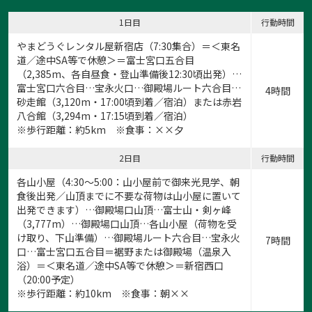
1日目
行動時間
やまどうぐレンタル屋新宿店
（7:30集合）＝＜東名
道／途中SA等で休憩＞＝富士宮口五合目
（2,385m、各自昼食・登山準備後12:30頃出発）…
富士宮口六合目…宝永火口…御殿場ルート六合目…
4時間
砂走館（3,120m・17:00頃到着／宿泊）または赤岩
八合館（3,294m・17:15頃到着／宿泊）
※歩行距離：約5km ※食事：××夕
2日目
行動時間
各山小屋（4:30～5:00：山小屋前で御来光見学、朝
食後出発／山頂までに不要な荷物は山小屋に置いて
出発できます）…御殿場口山頂…富士山・剣ヶ峰
1:富士宮口五合目からスタート！
（3,777m）…御殿場口山頂…各山小屋（荷物を受
け取り、下山準備）…御殿場ルート六合目…宝永火
1
/
9
7時間
口…富士宮口五合目＝裾野または御殿場（温泉入
浴）＝＜東名道／途中SA等で休憩＞＝新宿西口
（20:00予定）
※歩行距離：約10km ※食事：朝××