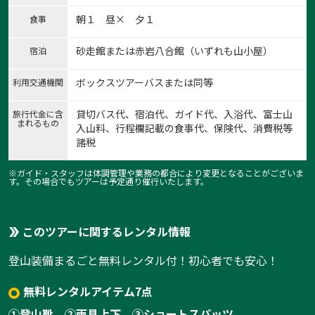
朝１ 昼× 夕１
食事
砂走館または赤岩八合館（いずれも山小屋）
宿泊
ボックスツアーバスまたは同等
利用交通機関
貸切バス代、宿泊代、ガイド代、入浴代、富士山
旅行代金に含
まれるもの
入山料、行程欄記載の食事代、保険代、消費税等
諸税
※ガイド・スタッフは体調管理や業務の都合により変更となることがございま
す。その場合でもツアーは予定通り催行いたします。
このツアーに関するレンタル情報
登山装備まるごと無料レンタル付！初心者でも安心！
無料レンタルアイテム7点
①登山靴
②雨具上下
③ショートスパッツ