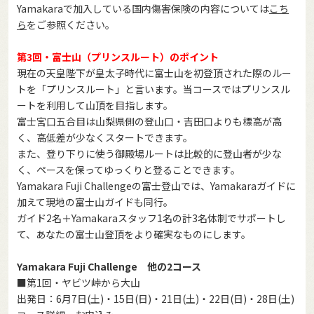
Yamakaraで加入している国内傷害保険の内容については
こち
ら
をご参照ください。
第3回・富士山（プリンスルート）のポイント
現在の天皇陛下が皇太子時代に富士山を初登頂された際のルー
トを「プリンスルート」と言います。当コースではプリンスル
ートを利用して山頂を目指します。
富士宮口五合目は山梨県側の登山口・吉田口よりも標高が高
く、高低差が少なくスタートできます。
また、登り下りに使う御殿場ルートは比較的に登山者が少な
く、ペースを保ってゆっくりと登ることできます。
Yamakara Fuji Challengeの富士登山では、Yamakaraガイドに
加えて現地の富士山ガイドも同行。
ガイド2名＋Yamakaraスタッフ1名の計3名体制でサポートし
て、あなたの富士山登頂をより確実なものにします。
Yamakara Fuji Challenge 他の2コース
■第1回・ヤビツ峠から大山
出発日：6月7日(土)・15日(日)・21日(土)・22日(日)・28日(土)