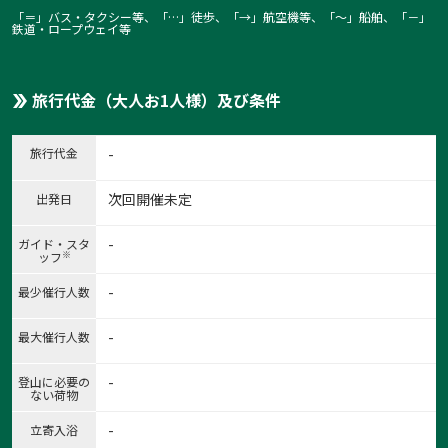
「＝」バス・タクシー等、「…」徒歩、「→」航空機等、「〜」船舶、「－」
鉄道・ロープウェイ等
旅行代金（大人お1人様）及び条件
旅行代金
-
次回開催未定
出発日
-
ガイド・スタ
※
ッフ
-
最少催行人数
-
最大催行人数
-
登山に必要の
ない荷物
-
立寄入浴