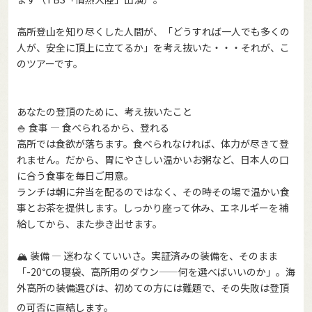
高所登山を知り尽くした人間が、「どうすれば一人でも多くの
人が、安全に頂上に立てるか」を考え抜いた・・・それが、こ
のツアーです。
あなたの登頂のために、考え抜いたこと
🍚 食事 — 食べられるから、登れる
高所では食欲が落ちます。食べられなければ、体力が尽きて登
れません。だから、胃にやさしい温かいお粥など、日本人の口
に合う食事を毎日ご用意。
ランチは朝に弁当を配るのではなく、その時その場で温かい食
事とお茶を提供します。しっかり座って休み、エネルギーを補
給してから、また歩き出せます。
🏔️ 装備 — 迷わなくていいさ。実証済みの装備を、そのまま
「-20℃の寝袋、高所用のダウン——何を選べばいいのか」。海
外高所の装備選びは、初めての方には難題で、その失敗は登頂
の可否に直結します。