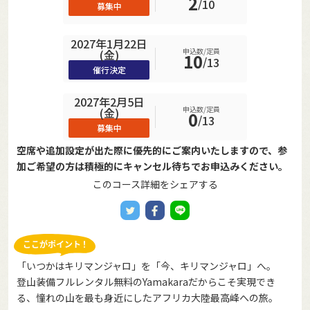
2
/
10
募集中
2027年1月22日
申込数/定員
(金)
10
/
13
催行決定
2027年2月5日
申込数/定員
(金)
0
/
13
募集中
空席や追加設定が出た際に優先的にご案内いたしますので、参
加ご希望の方は積極的にキャンセル待ちでお申込みください。
このコース詳細をシェアする
「いつかはキリマンジャロ」を「今、キリマンジャロ」へ。
登山装備フルレンタル無料のYamakaraだからこそ実現でき
る、憧れの山を最も身近にしたアフリカ大陸最高峰への旅。