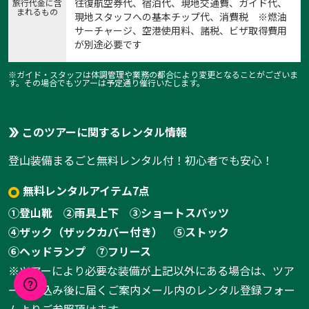
往復航空券代、宿泊代、現地交通費、ガイド代、
旅行代金に含
まれるもの
現地スタッフへの基本チップ代、消費税 ※燃油
サーチャージ、空港使用料、諸税、ビザ取得費用
が別途必要です
※ガイド・スタッフは体調管理や業務の都合により変更となることがございま
す。その場合でもツアーは予定通り催行いたします。
このツアーに関するレンタル情報
登山装備まるごと無料レンタル付！初心者でも安心！
無料レンタルアイテム7点
①登山靴
②雨具上下
③ショートスパッツ
④ザック（ザックカバー付き）
⑤ストック
⑥ヘッドランプ
⑦フリース
※ツアーにより必要な装備が上記以外にある場合は、ツア
ーお申込み後に届くご案内メール内のレンタル登録フォー