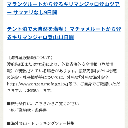
マラングルートから登るキリマンジャロ登山ツア
ー サファリなし9日間
1:キリマンジャロ空港
テント泊で大自然を満喫！ マチャメルートから登
1
/
37
るキリマンジャロ登山11日間
【海外危険情報について】
渡航先(国または地域)により、外務省海外安全情報（危険情
報）が発出されている場合があります。渡航先(国または地域)
の治安・社会情勢等については、外務省｢外務省海外安全
https://www.anzen.mofa.go.jp/
｣等で、ご自身でご確認いただ
きますようお願いします。
■旅行条件は、こちらからご覧ください
→
旅行業約款・条件書
■海外登山・トレッキングツアー特集