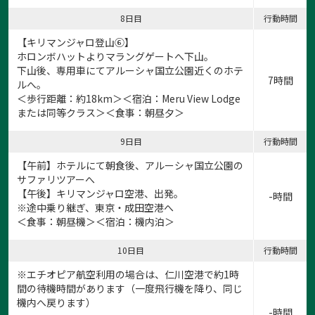
8日目
行動時間
【キリマンジャロ登山⑥】
ホロンボハットよりマラングゲートへ下山。
下山後、専用車にてアルーシャ国立公園近くのホテ
7時間
ルへ。
＜歩行距離：約18km＞＜宿泊：Meru View Lodge
または同等クラス＞＜食事：朝昼夕＞
9日目
行動時間
【午前】ホテルにて朝食後、アルーシャ国立公園の
サファリツアーへ
【午後】キリマンジャロ空港、出発。
-時間
※途中乗り継ぎ、東京・成田空港へ
＜食事：朝昼機＞＜宿泊：機内泊＞
10日目
行動時間
※エチオピア航空利用の場合は、仁川空港で約1時
間の待機時間があります（一度飛行機を降り、同じ
機内へ戻ります）
-時間