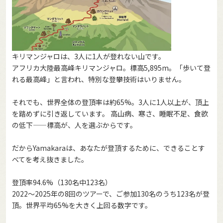
キリマンジャロは、3人に1人が登れない山です。
アフリカ大陸最高峰キリマンジャロ。標高5,895m。「歩いて登
れる最高峰」と言われ、特別な登攀技術はいりません。
それでも、世界全体の登頂率は約65%。3人に1人以上が、頂上
を踏めずに引き返しています。 高山病、寒さ、睡眠不足、食欲
の低下——標高が、人を選ぶからです。
だからYamakaraは、あなたが登頂するために、できることす
べてを考え抜きました。
登頂率94.6%（130名中123名）
2022〜2025年の8回のツアーで、ご参加130名のうち123名が登
頂。世界平均65%を大きく上回る数字です。