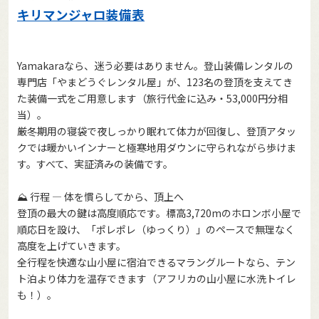
キリマンジャロ装備表
Yamakaraなら、迷う必要はありません。登山装備レンタルの
専門店「やまどうぐレンタル屋」が、123名の登頂を支えてき
た装備一式をご用意します（旅行代金に込み・53,000円分相
当）。
厳冬期用の寝袋で夜しっかり眠れて体力が回復し、登頂アタッ
クでは暖かいインナーと極寒地用ダウンに守られながら歩けま
す。すべて、実証済みの装備です。
⛰️ 行程 — 体を慣らしてから、頂上へ
登頂の最大の鍵は高度順応です。標高3,720mのホロンボ小屋で
順応日を設け、「ポレポレ（ゆっくり）」のペースで無理なく
高度を上げていきます。
全行程を快適な山小屋に宿泊できるマラングルートなら、テン
ト泊より体力を温存できます（アフリカの山小屋に水洗トイレ
も！）。