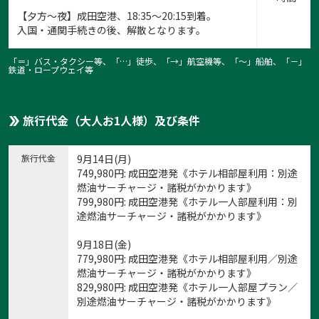
【夕方～夜】成田空港、18:35～20:15到着。
入国・通関手続きの後、解散となります。
「＝」バス・タクシー等、「…」徒歩、「→」航空機等、「〜」船舶、「－」
鉄道・ロープウェイ等
旅行代金（大人お1人様）及び条件
旅行代金
9月14日(月)
749,980
円
: 成田空港発《ホテル相部屋利用：別途
燃油サーチャージ・諸税がかかります》
799,980
円
: 成田空港発《ホテル一人部屋利用：別
途燃油サーチャージ・諸税がかかります》
9月18日(金)
779,980
円
: 成田空港発《ホテル相部屋利用／別途
燃油サーチャージ・諸税がかかります》
829,980
円
: 成田空港発《ホテル一人部屋プラン／
別途燃油サーチャージ・諸税がかかります》