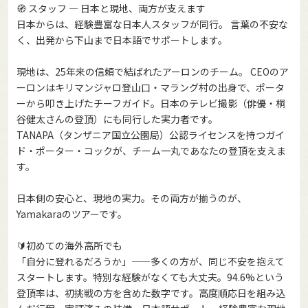
🧭 スタッフ — 日本と現地、両方が支えます
日本からは、経験豊富な日本人スタッフが同行。 言葉の不安な
く、出発から下山まで日本語でサポートします。
現地は、25年来の信頼で結ばれたアーロンのチーム。 CEOのア
ーロンはキリマンジャロ登山口・マラング村の出身で、ポータ
ーから叩き上げたチーフガイド。日本のテレビ撮影（俳優・桐
谷健太さんの登頂）にも同行した実力者です。
TANAPA（タンザニア国立公園局）公認ライセンスを持つガイ
ド・ポーター・コックが、チーム一丸であなたの登頂を支えま
す。
日本側の安心と、現地の実力。その両方が揃うのが、
Yamakaraのツアーです。
🔰初めての海外高所でも
「自分に登れるだろうか」——多くの方が、同じ不安を抱えて
スタートします。特別な経験がなくても大丈夫。94.6%という
登頂率は、初挑戦の方を含めた数字です。高度順応日を組み込