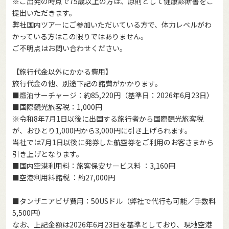
※ご出発の時点で75歳以上の方は、原則として健康診断書をご
提出いただきます。
弊社国内ツアーにご参加いただいている方で、体力レベルがわ
かっている方はこの限りではありません。
ご不明点はお問い合わせください。
【旅行代金以外にかかる費用】
旅行代金の他、別途下記の諸費がかかります。
■燃油サーチャージ：約85,220円（基準日：2026年6月23日）
■国際観光旅客税：1,000円
※令和8年7月1日以後に出国する旅行者から国際観光旅客税
が、おひとり1,000円から3,000円に引き上げられます。
当社では7月1日以後に発券した航空券をご利用のお客さまから
引き上げとなります。
■国内空港利用料：旅客保安サービス料 ：3,160円
■空港利用料諸税 ：約27,000円
■タンザニアビザ費用：50USドル（弊社で代行も可能／手数料
5,500円）
なお、上記金額は2026年6月23日を基準としており、現地空港