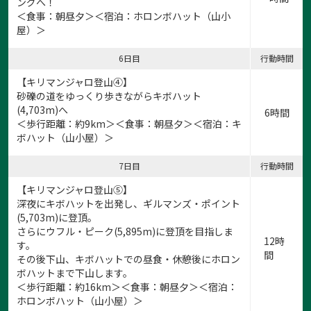
ングへ！
＜食事：朝昼夕＞＜宿泊：ホロンボハット（山小
屋）＞
6日目
行動時間
【キリマンジャロ登山④】
砂礫の道をゆっくり歩きながらキボハット
(4,703m)へ
6時間
＜歩行距離：約9km＞＜食事：朝昼夕＞＜宿泊：キ
ボハット（山小屋）＞
7日目
行動時間
【キリマンジャロ登山⑤】
深夜にキボハットを出発し、ギルマンズ・ポイント
(5,703m)に登頂。
さらにウフル・ピーク(5,895m)に登頂を目指しま
12時
す。
間
その後下山、キボハットでの昼食・休憩後にホロン
ボハットまで下山します。
＜歩行距離：約16km＞＜食事：朝昼夕＞＜宿泊：
ホロンボハット（山小屋）＞