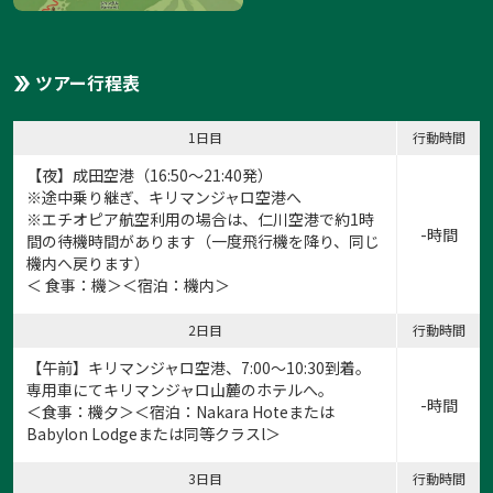
ツアー行程表
1日目
行動時間
【夜】成田空港（16:50～21:40発）
※途中乗り継ぎ、キリマンジャロ空港へ
※エチオピア航空利用の場合は、仁川空港で約1時
-時間
間の待機時間があります（一度飛行機を降り、同じ
機内へ戻ります）
＜ 食事：機＞＜宿泊：機内＞
2日目
行動時間
【午前】キリマンジャロ空港、7:00～10:30到着。
専用車にてキリマンジャロ山麓のホテルへ。
-時間
＜食事：機夕＞＜宿泊：Nakara Hoteまたは
Babylon Lodgeまたは同等クラスl＞
3日目
行動時間