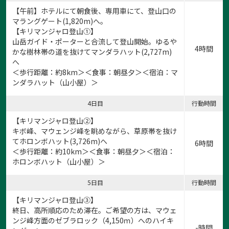
【午前】ホテルにて朝食後、専用車にて、登山口の
マラングゲート(1,820m)へ。
【キリマンジャロ登山①】
山岳ガイド・ポーターと合流して登山開始。ゆるや
4時間
かな樹林帯の道を抜けてマンダラハット(2,727m)
へ
＜歩行距離：約8km＞＜食事：朝昼夕＞＜宿泊：マ
ンダラハット（山小屋）＞
4日目
行動時間
【キリマンジャロ登山②】
キボ峰、マウェンジ峰を眺めながら、草原帯を抜け
てホロンボハット(3,726m)へ
6時間
＜歩行距離：約10km＞＜食事：朝昼夕＞＜宿泊：
ホロンボハット（山小屋）＞
5日目
行動時間
【キリマンジャロ登山③】
終日、高所順応のため滞在。ご希望の方は、マウェ
ンジ峰方面のゼブラロック（4,150ｍ）へのハイキ
-時間