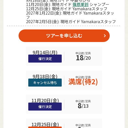
9月18日(金): 現地ガイド 中島ちひろ
11月20日(金): 現地ガイド
篠原果鈴
シャンプー
12月25日(金): 現地ガイド Yamakaraスタッフ
2027年1月22日(金): 現地ガイド Yamakaraスタッ
フ
2027年2月5日(金): 現地ガイド Yamakaraスタッフ
ツアーを申し込む
9月14日(月)
申込数/定員
18
/
20
催行決定
9月18日(金)
申込数/定員
満席(待2)
キャンセル待ち
11月20日(金)
申込数/定員
8
/
13
催行決定
12月25日(金)
申込数/定員