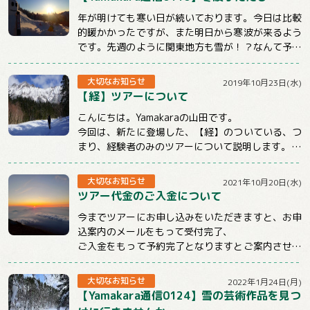
年が明けても寒い日が続いております。今日は比較
的暖かかったですが、また明日から寒波が来るよう
です。先週のように関東地方も雪が！？なんて予報
もチラホラでています。山に行くときもそうでな...
大切なお知らせ
2019年10月23日(水)
【経】ツアーについて
こんにちは。Yamakaraの山田です。
今回は、新たに登場した、【経】のついている、つ
まり、経験者のみのツアーについて説明します。
まず、この【経】のついているツアーは雪山のみ...
大切なお知らせ
2021年10月20日(水)
ツアー代金のご入金について
今までツアーにお申し込みをいただきますと、お申
込案内のメールをもって受付完了、
ご入金をもって予約完了となりますとご案内させて
いただいておりました。
しかしお申込後、そのままご連...
大切なお知らせ
2022年1月24日(月)
【Yamakara通信0124】雪の芸術作品を見つ