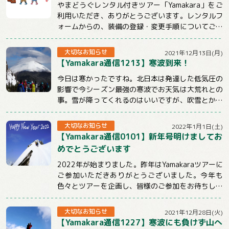
やまどうぐレンタル付きツアー「Yamakara」をご
利用いただき、ありがとうございます。レンタルフ
ォームからの、装備の登録・変更手順についてご説
明させていただきます。【注意事項】★ツ...
大切なお知らせ
2021年12月13日(月)
【Yamakara通信1213】寒波到来！
今日は寒かったですね。北日本は発達した低気圧の
影響で今シーズン最強の寒波でお天気は大荒れとの
事。雪が降ってくれるのはいいですが、吹雪とかは
ちょっと。。。明日からも冷えるようですので山...
大切なお知らせ
2022年1月1日(土)
【Yamakara通信0101】新年号明けましてお
めでとうございます
2022年が始まりました。昨年はYamakaraツアーに
ご参加いただきありがとうございました。今年も
色々とツアーを企画し、皆様のご参加をお待ちして
おります。引き続きYamakaraを...
大切なお知らせ
2021年12月28日(火)
【Yamakara通信1227】寒波にも負けず山へ