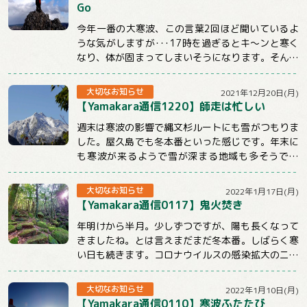
Go
今年一番の大寒波、この言葉2回ほど聞いているよ
うな気がしますが･･･17時を過ぎるとキ～ンと寒く
なり、体が固まってしまいそうになります。そんな
時こそ体を動かしてぽかぽかにしないとだめ...
大切なお知らせ
2021年12月20日(月)
【Yamakara通信1220】師走は忙しい
週末は寒波の影響で縄文杉ルートにも雪がつもりま
した。屋久島でも冬本番といった感じです。年末に
も寒波が来るようで雪が深まる地域も多そうです
ね。今週のメルマガはnewツアーや屋久島ツアー...
大切なお知らせ
2022年1月17日(月)
【Yamakara通信0117】鬼火焚き
年明けから半月。少しずつですが、陽も長くなって
きましたね。とは言えまだまだ冬本番。しばらく寒
い日も続きます。コロナウイルスの感染拡大のニュ
ースも気になる状況ですが、体調管理と感染対策...
大切なお知らせ
2022年1月10日(月)
【Yamakara通信0110】寒波ふたたび