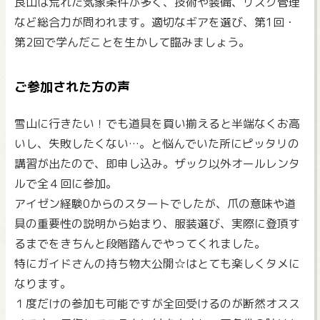
良山は荒れた気象条件が多く、技術や装備、リスク管理
など総合力が問われます。適切なギアを選び、第1回・
第2回で学んだことを生かして臨みましょう。
ご参加された方の声
雪山に行きたい！でも道具を買い揃えると半端なくお高
いし、失敗したくない…。と悩んでいた所にピッタリの
講習が出たので、即申し込み。ザック以外オールレンタ
ルで全４回に参加。
アイゼン経験0からのスタートでしたが、爪の意味や道
具の重要性の説明から始まり、服装選び、実際に登頂す
るまでをきちんと段階踏んでやってくれました。
特にガイドさんの持ち物大公開☆はとても楽しくタメに
なります。
１度だけの参加も可能ですが全回受けるのが断然オスス